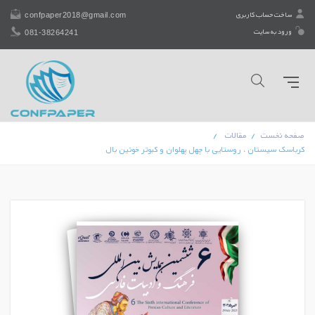
confpaper2018@gmail.com
ساخت حساب کاربری
081-38264241
ورود به سایت
صفحه نخست
مقالات
کرباسک سیستان ، روستایی با چهل پهلوان و کبوتر خونین بال