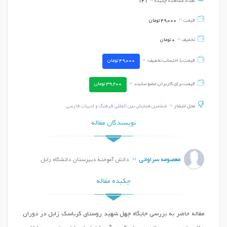
تعداد مشاهده چکیده
141
قیمت
49,000
تومان
تخفیف
0
تومان
قیمت با احتساب تخفیف:
49,000
تومان
قیمت برای کاربران عضو سایت:
39,200
تومان
محل انتشار
ششمین همایش بین المللی فرهنگ و ادبیات فارسی
نویسندگان مقاله
معصومه سراوانی
دانش آموختۀ دبیرستان دانشگاه زابل
چکیده مقاله
مقاله حاضر به بررسی جایگاه چهل شهید روستای کرباسک زابل در دوران