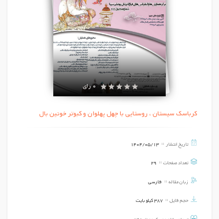
0 رای
کرباسک سیستان ، روستایی با چهل پهلوان و کبوتر خونین بال
تاریخ انتشار
1404/05/13
تعداد صفحات
29
زبان مقاله
فارسی
حجم فایل
387 کیلو بایت