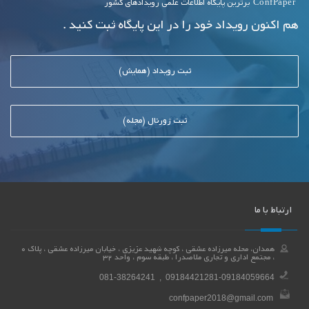
ConfPaper
برترین پایگاه اطلاعات علمی رویدادهای کشور
هم اکنون رویداد خود را در این پایگاه ثبت کنید .
ثبت رویداد (همایش)
ثبت ژورنال (مجله)
ارتباط با ما
همدان، محله میرزاده عشقی ، کوچه شهید عزیزی ، خیابان میرزاده عشقی ، پلاک 0
، مجتمع اداری و تجاری ملاصدرا ، طبقه سوم ، واحد 32
081-38264241 , 09184421281-09184059664
confpaper2018@gmail.com