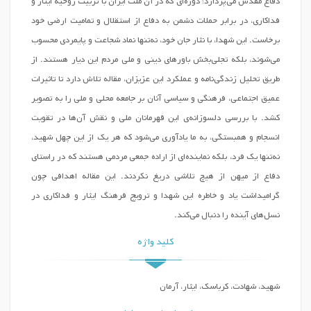
دفاع مقدس می‌پردازد؛ دوره‌ای که در آن ملت ایران با تربیت روحیه ایثار و
فداکاری، در برابر حملات دشمن به دفاع از استقلال و تمامیت ارضی خود
برخاست. این شهدا، با نثار جان خود، نه‌تنها نماد شجاعت و پایمردی محسوب
می‌شوند، بلکه تجلی‌بخش باورهای دینی و ملی مردم این دیار هستند. از
طریق تحلیل زندگی‌نامه و عملکرد این عزیزان، مقاله تلاش دارد تا تاثیرات
عمیق اجتماعی، فرهنگی و سیاسی آنان بر جامعه محلی و ملی را به تصویر
کشد. با بررسی دلسوزانه‌ی این قهرمانان ملی و نقش آن‌ها در تقویت
انسجام و همبستگی، به ما یادآوری می‌شود که هر یک از این چهل شهید،
نه‌تنها یک فرد، بلکه نماینده‌ای از اراده جمعی مردمی هستند که در راستای
دفاع از میهن از هیچ تلاشی دریغ نکردند. این مقاله اهدافی چون
گرامیداشت یاد و خاطره این شهدا و ترویج فرهنگ ایثار و فداکاری در
نسل‌های آینده را دنبال می‌کند.
کلید واژه
شهید، شهادت، کرباسک، ایثار، آرمان