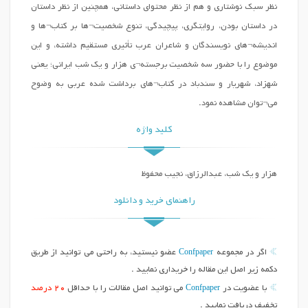
نظر سبک نوشتاری و هم از نظر محتوای داستانی، همچنین از نظر داستان
در داستان بودن، روایتگری، پیچیدگی، تنوع شخصیت¬ها بر کتاب¬ها و
اندیشه¬های نویسندگان و شاعران عرب تأثیری مستقیم داشته، و این
موضوع را با حضور سه شخصیت برجسته¬ی هزار و یک شب ایرانی؛ یعنی
شهزاد، شهریار و سندباد در کتاب¬های برداشت شده عربی به وضوح
می¬توان مشاهده نمود.
کلید واژه
هزار و یک شب، عبدالرزاق، نجیب محفوظ
راهنمای خرید و دانلود
Confpaper
اگر در مجموعه
عضو نیستید، به راحتی می توانید از طریق
دکمه زیر اصل این مقاله را خریداری نمایید .
Confpaper
با عضویت در
می توانید اصل مقالات را با حداقل
20 درصد
تخفیف دریافت نمایید .