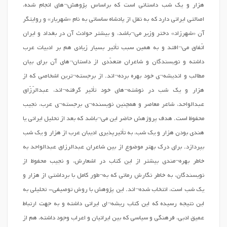
هزار و یک شب داستانی است که براساس پژوهش¬های انجام شده،
اصالتی ایرانی دارد که به نقل از پادشاه ساسانی به نام «شهریار» و روایتگر
آن «شهرزاد» دختر وزیر می¬باشد، و بیشتر حوادث آن در بغداد و ایران
اتّفاق می¬افتد و به همین سبب تأثیر بسیار زیادی هم بر ادبیات عرب
داشته و نویسندگان و شاعران متعدّدی از داستان¬های آن برای بیان
مطالب و اندیشه¬ی خود بهره برده¬اند. از برجسته¬ترین اشخاصی که از
هزار و یک شب در نوشته¬های خود تأثیر گرفته¬اند، عبدالرّزّاق
عبدالواحد، شاعر معاصر و همچنین نویسنده¬ی برجسته¬ی عرب، نجیب
محفوظ است. هدف پروژهش حاضر این می¬باشد که بعد از تحلیل ایرانی یا
هندی بودن هزار و یک شب، به تأثیرپذیری ادیبان عرب از هزار و یک شب
بپردازد. برای درک بهتر موضوع از بین شاعران عبدالرزاق عبدالواحد به
خاطر بهره¬مندی بیشتر از این کتاب در اشعارش، و نجیب محفوظ از
نویسندگان، به خاطر نگارش رمانی که به¬طور کامل با برداشتی از هزار و
یک شب است، انتخاب شده¬اند. این پژوهش با روش توصیفی- تحلیلی به
این نتیجه رسیده که این کتاب ریشه¬ای ایرانی داشته و به جهت ارتباط
عمیق ادبی، فرهنگی و سیاسی که بین ایرانیان و اعراب وجود داشته، هم از