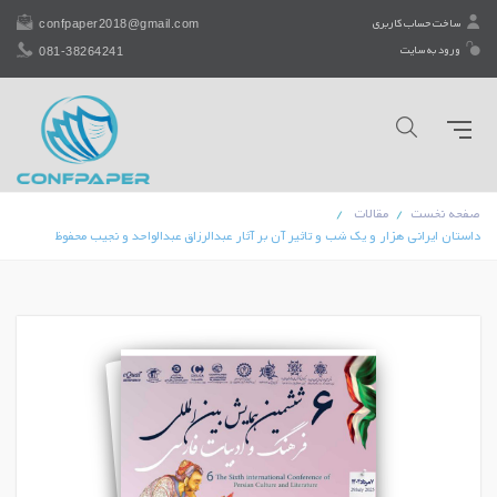
confpaper2018@gmail.com
ساخت حساب کاربری
081-38264241
ورود به سایت
صفحه نخست
مقالات
داستان ایرانی هزار و یک شب و تاثیر آن بر آثار عبدالرزاق عبدالواحد و نجیب محفوظ