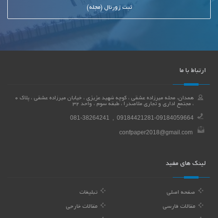
ثبت ژورنال (مجله)
ارتباط با ما
همدان، محله میرزاده عشقی ، کوچه شهید عزیزی ، خیابان میرزاده عشقی ، پلاک 0
، مجتمع اداری و تجاری ملاصدرا ، طبقه سوم ، واحد 32
081-38264241 , 09184421281-09184059664
confpaper2018@gmail.com
لینک های مفید
صفحه اصلی
تبلیغات
مقالات فارسی
مقالات خارجی