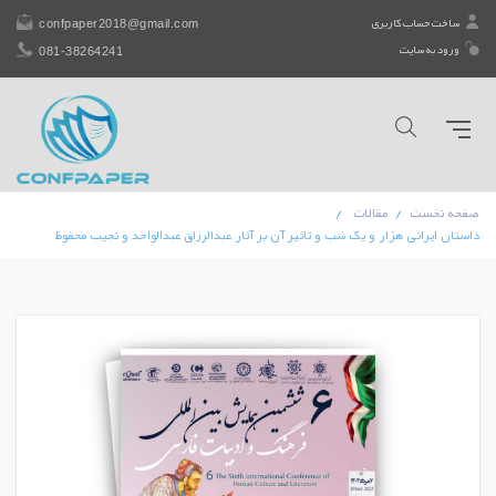
confpaper2018@gmail.com
ساخت حساب کاربری
081-38264241
ورود به سایت
صفحه نخست
مقالات
داستان ایرانی هزار و یک شب و تاثیر آن بر آثار عبدالرزاق عبدالواحد و نجیب محفوظ