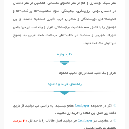
نظر سبک نوشتاری و هم از نظر محتوای داستانی، همچنین از نظر داستان
در داستان بودن، روایتگری، پیچیدگی، تنوع شخصیت¬ها بر کتاب¬ها و
اندیشه¬های نویسندگان و شاعران عرب تأثیری مستقیم داشته، و این
موضوع را با حضور سه شخصیت برجسته¬ی هزار و یک شب ایرانی؛ یعنی
شهزاد، شهریار و سندباد در کتاب¬های برداشت شده عربی به وضوح
می¬توان مشاهده نمود.
کلید واژه
هزار و یک شب، عبدالرزاق، نجیب محفوظ
راهنمای خرید و دانلود
Confpaper
اگر در مجموعه
عضو نیستید، به راحتی می توانید از طریق
دکمه زیر اصل این مقاله را خریداری نمایید .
Confpaper
با عضویت در
می توانید اصل مقالات را با حداقل
20 درصد
تخفیف دریافت نمایید .