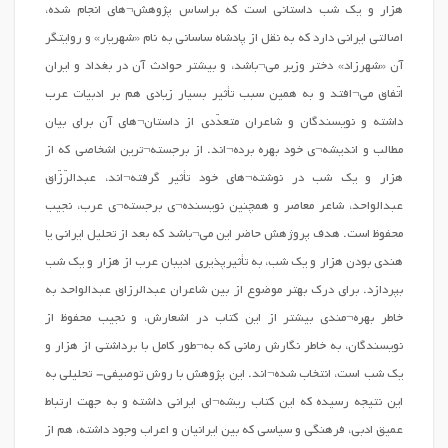
هزار و یک شب داستانی است که براساس پژوهش¬های انجام شده،
اصالتی ایرانی دارد که به نقل از پادشاه ساسانی به نام «شهریار» و روایتگر
آن «شهرزاد» دختر وزیر می¬باشد، و بیشتر حوادث آن در بغداد و ایران
اتّفاق می¬افتد و به همین سبب تأثیر بسیار زیادی هم بر ادبیات عرب
داشته و نویسندگان و شاعران متعدّدی از داستان¬های آن برای بیان
مطالب و اندیشه¬ی خود بهره برده¬اند. از برجسته¬ترین اشخاصی که از
هزار و یک شب در نوشته¬های خود تأثیر گرفته¬اند، عبدالرّزّاق
عبدالواحد، شاعر معاصر و همچنین نویسنده¬ی برجسته¬ی عرب، نجیب
محفوظ است. هدف پروژهش حاضر این می¬باشد که بعد از تحلیل ایرانی یا
هندی بودن هزار و یک شب، به تأثیرپذیری ادیبان عرب از هزار و یک شب
بپردازد. برای درک بهتر موضوع از بین شاعران عبدالرزاق عبدالواحد به
خاطر بهره¬مندی بیشتر از این کتاب در اشعارش، و نجیب محفوظ از
نویسندگان، به خاطر نگارش رمانی که به¬طور کامل با برداشتی از هزار و
یک شب است، انتخاب شده¬اند. این پژوهش با روش توصیفی- تحلیلی به
این نتیجه رسیده که این کتاب ریشه¬ای ایرانی داشته و به جهت ارتباط
عمیق ادبی، فرهنگی و سیاسی که بین ایرانیان و اعراب وجود داشته، هم از