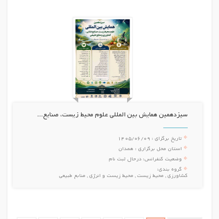
سیزدهمین همایش بین المللی علوم محيط زيست، صنایع...
تاریخ برگزای :
1405/06/09
استان محل برگزاری :
همدان
وضعیت کنفرانس:
درحال ثبت نام
گروه بندی:
کشاورزی , محیط زیست , محیط زیست و انرژی , منابع طبیعی