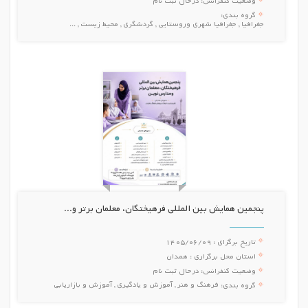
وضعیت کنفرانس:
درحال ثبت نام
گروه بندی:
جغرافیا , جغرافیا شهری وروستایی , گردشگری , محیط زیست , ...
پنجمین همایش بین المللی فرهیختگان، معلمان برتر و...
تاریخ برگزای :
1405/06/09
استان محل برگزاری :
همدان
وضعیت کنفرانس:
درحال ثبت نام
فرهنگ و هنر , آموزش و یادگیری , آموزش و بازاریابی
گروه بندی: