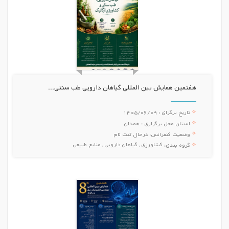
هفتمین همایش بین المللی گیاهان دارویی طب سنتی...
تاریخ برگزای :
1405/06/09
استان محل برگزاری :
همدان
وضعیت کنفرانس:
درحال ثبت نام
کشاورزی , گیاهان دارویی , منابع طبیعی
گروه بندی: