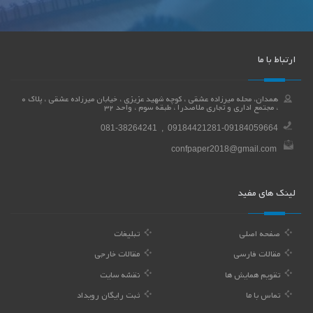
ارتباط با ما
همدان، محله میرزاده عشقی ، کوچه شهید عزیزی ، خیابان میرزاده عشقی ، پلاک 0
، مجتمع اداری و تجاری ملاصدرا ، طبقه سوم ، واحد 32
081-38264241 , 09184421281-09184059664
confpaper2018@gmail.com
لینک های مفید
صفحه اصلی
تبلیغات
مقالات فارسی
مقالات خارجی
تقویم همایش ها
نقشه سایت
تماس با ما
ثبت رایگان رویداد