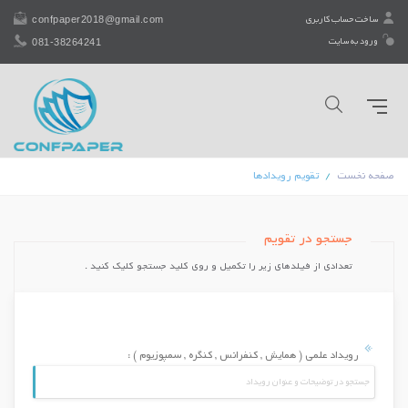
confpaper2018@gmail.com
ساخت حساب کاربری
081-38264241
ورود به سایت
صفحه نخست
تقویم رویداد‌ها
جستجو در تقویم
تعدادی از فیلدهای زیر را تكمیل و روی کلید جستجو کلیک کنید .
رویداد علمی ( همایش , کنفرانس , کنگره , سمپوزیوم ) :