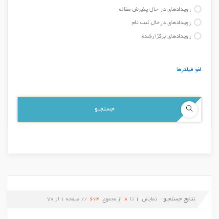
رویدادهای در حال پذیرش مقاله
رویدادهای درحال ثبت نام
رویدادهای برگزارشده
لغو فیلترها
نتایج جستجـو
نمایش
1
تا
8
از مجموع
624
// صفحه
1
از
78