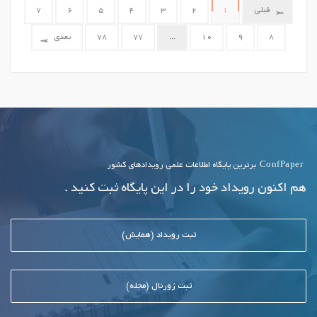
قبلی
1
2
3
4
5
6
7
8
9
10
...
77
78
بعدی
ConfPaper
برترین پایگاه اطلاعات علمی رویدادهای کشور
هم اکنون رویداد خود را در این پایگاه ثبت کنید .
ثبت رویداد (همایش)
ثبت ژورنال (مجله)