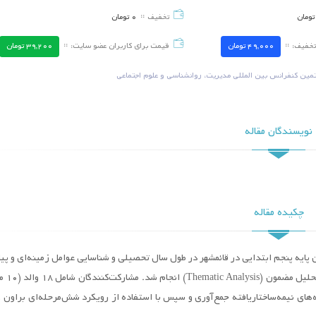
تومان
تخفیف
0
تومان
فساد اداری در شهرداری اصفهان و
مقایسه ویژگی‌های شخصیت
راهکارهای مقابله با آن
دانش‌آموزان دارای اختلالا
والدین دانش‌آموزان عادی
تخفیف:
49,000
تومان
قیمت برای کاربران عضو سایت:
39,200
تومان
تاریخ برگزاری ::
1404/06/24
تاریخ برگزاری ::
4/06/26
مین کنفرانس بین المللی مدیریت، روانشناسی و علوم اجتماعی
ارزیابی وضعیت موجود و مطلوب میزان
نقش مسئول دفتر در تضم
کاربست مولفه‌های مدیریت تغییر کوانتومی
رسمیت اسناد درون‌سازمان
در وزارت تعاون، کار و رفاه اجتماعی
املاک و اموال شهرداری
تاریخ برگزاری ::
1404/06/25
تاریخ برگزاری ::
4/06/26
نویسندگان مقاله
رویکردهای خط‌مشی‌گذاری فرهنگی مطالعه
بررسی نقش مسئول دفتر در
موردی خط‌مشی‌های شورای عالی انقلاب
سازمان ثبت اسناد و املاک
فرهنگی در مورد اسباب‌بازی
مکاتبات تا اجرای ثبت اموا
تاریخ برگزاری ::
1404/06/25
تاریخ برگزاری ::
4/06/26
چکیده مقاله
ایه پنجم ابتدایی در قائمشهر در طول سال تحصیلی و شناسایی عوامل زمینه‌ای و پی
های نیمه‌ساختاریافته جمع‌آوری و سپس با استفاده از رویکرد شش‌مرحله‌ای براون و