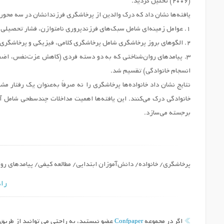
(2006) تحلیل گردید.
یافته‌ها نشان داد که درک والدین از پرخاشگری فرزندانشان در سه محور
1. عوامل زمینه‌ای شامل سبک‌های فرزندپروری نامتوازن، فشار تحصیلی، تأثیر گروه همسالان و ضعف مهارت‌های ارتباطی.
2. الگوهای بروز پرخاشگری شامل پرخاشگری کلامی، فیزیکی و پرخاشگری غیرمستقیم (مانند قهر یا طرد همسالان).
3. پیامدهای روان‌شناختی که به دو دسته فردی (کاهش عزت‌نفس، اض
انسجام خانوادگی) تقسیم شد.
نتایج نشان داد خانواده‌ها پرخاشگری را نه صرفاً به‌عنوان یک رفتار م
خانوادگی درک می‌کنند. این یافته‌ها اهمیت مداخلات چندسطحی شامل آ
برجسته می‌سازد.
پرخاشگری/ خانواده/ دانش‌آموزان ابتدایی/ مطالعه کیفی/ پیامدهای رو
راه
Confpaper
اگر در مجموعه
عضو نیستید، به راحتی می توانید از طریق د