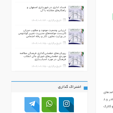
ی در والدین
فساد اداری در شهرداری اصفهان و
ت یادگیری و
راهکارهای مقابله با آن
140
تاریخ برگزاری ::
1404/06/24
ین اصالت و
ارزیابی وضعیت موجود و مطلوب میزان
ی در فرآیند ثبت
کاربست مولفه‌های مدیریت تغییر کوانتومی
در وزارت تعاون، کار و رفاه اجتماعی
140
تاریخ برگزاری ::
1404/06/25
 ارتباط با
رویکردهای خط‌مشی‌گذاری فرهنگی مطالعه
: از دریافت
موردی خط‌مشی‌های شورای عالی انقلاب
ل عمومی
فرهنگی در مورد اسباب‌بازی
140
تاریخ برگزاری ::
1404/06/25
اشتراک گذاری
امدهای
روان‌شناختی آن بود. این مطالعه با رویکرد کیفی و با استفاده از روش تحلیل مضمون (Thematic Analysis) انجام شد. مشارکت‌کنندگان شامل ۱۸ والد (۱۰ مادر و ۸
 کلارک