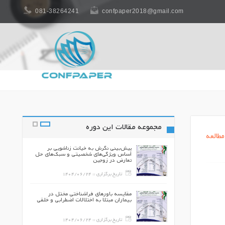
081-38264241
confpaper2018@gmail.com
مجموعه مقالات این دوره
طالعه
 والدین،
پیش‌بینی نگرش به خیانت زناشویی بر
 کیفیت زندگی
اساس ویژگی‌های شخصیتی و سبک‌های حل
پسر متوسطه دوم
تعارض در زوجین
140
تاریخ برگزاری ::
1404/06/24
ن خصوصيات
مقایسه باورهای فراشناختی مختل در
ي و طرحواره هاي
بیماران مبتلا به اختلالات اضطرابی و خلقی
بروز اختلالات
زنان تازه زاي
140
تاریخ برگزاری ::
1404/06/24