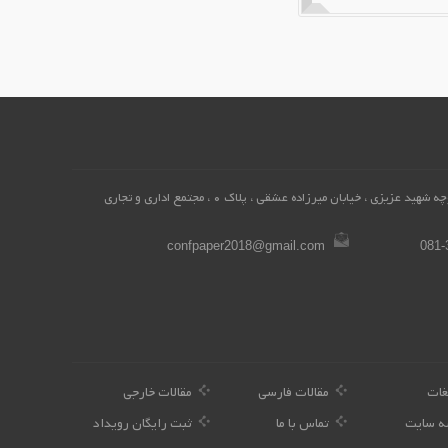
همدان، محله میرزاده عشقی ، کوچه شهید عزیزی ، خیابان میرزاده عشقی ، پلاک 0 ، مجتمع اداری و تجاری
confpaper2018@gmail.com
081-
غات
مقالات فارسی
مقالات خارجی
ه سایت
تماس با ما
ثبت رایگان رویداد