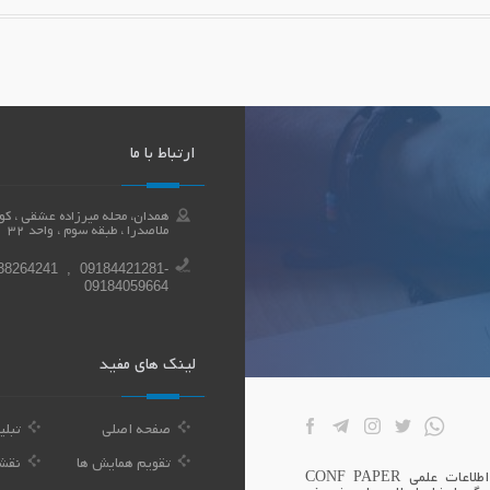
ارتباط با ما
ملاصدرا ، طبقه سوم ، واحد 32
38264241 , 09184421281-
09184059664
لینک های مفید
صفحه اصلی
تبلی
تقویم همایش ها
نقش
بنیان همایش اندیشه سازان توسعه بوعلی صاحب امتیاز پایگاه اطلاعات علمی CONF PAPER