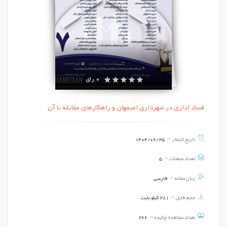
0 رای
فساد اداری در شهرداری اصفهان و راهکارهای مقابله با آن
تاریخ انتشار
1404/06/25
تعداد صفحات
5
زبان مقاله
فارسی
حجم فایل
281 کیلو بایت
تعداد مشاهده چکیده
266