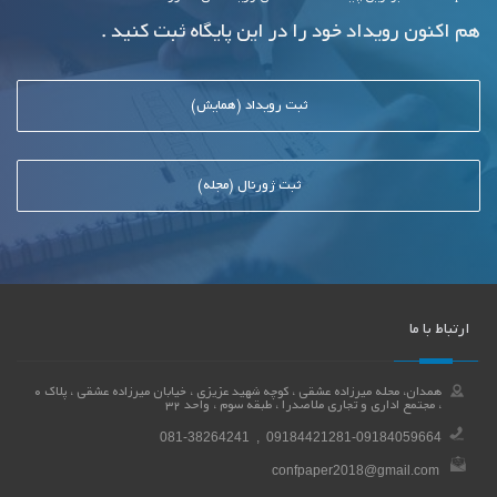
هم اکنون رویداد خود را در این پایگاه ثبت کنید .
ثبت رویداد (همایش)
ثبت ژورنال (مجله)
ارتباط با ما
همدان، محله میرزاده عشقی ، کوچه شهید عزیزی ، خیابان میرزاده عشقی ، پلاک 0
، مجتمع اداری و تجاری ملاصدرا ، طبقه سوم ، واحد 32
081-38264241 , 09184421281-09184059664
confpaper2018@gmail.com