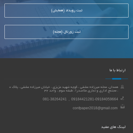
ثبت رویداد (همایش)
ثبت ژورنال (مجله)
ارتباط با ما
همدان، محله میرزاده عشقی ، کوچه شهید عزیزی ، خیابان میرزاده عشقی ، پلاک 0
، مجتمع اداری و تجاری ملاصدرا ، طبقه سوم ، واحد 32
081-38264241 , 09184421281-09184059664
confpaper2018@gmail.com
لینک های مفید