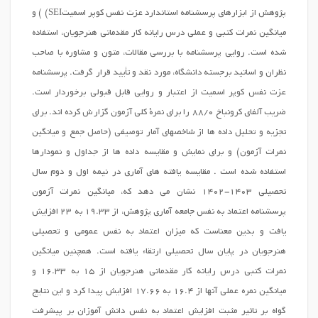
پژوهش از ابزارهای پرسشنامه استاندارد عزت نفس کوپر اسمیتSEI) ) و
میانگین نمرات کتبی و عملی درس رایانه کار مقدماتی هنرجویان، استفاده
شده است. روایی پرسشنامه با بررسي مقالات، متون و مشاوره با صاحب
نظران و اساتيد برجسته دانشگاه، مورد نقد و تأييد قرار گرفت. پرسشنامه
عزت نفس کوپر اسمیت از اعتبار و روایی قابل قبولی برخوردار است.
ضریب آلفای کرونباخ ۸۸/۰ را برای نمرۀ کلی آزمون گزارش کرده اند. برای
تجزیه و تحلیل داده ها از شاخصهای آمار توصیفی (حاصل جمع و میانگین
نمرات آزمون) و برای نمایش و مقایسه داده ها از جداول و نمودارها
استفاده شده است . مقایسه یافته های آماری در نیمه اول و دوم سال
تحصیلی 1403-1402 نشان می دهد که، میانگین نمرات آزمون
پرسشنامه اعتماد به نفس جامعه آماری پژوهش، از 19.33 به 23 افزایش
یافت و بدین معناست که میزان اعتماد به نفس عمومی و تحصیلی
هنرجویان در پایان سال تحصیلی ارتقاء یافته است. همچنین میانگین
نمرات کتبی درس رایانه کار مقدماتی هنرجویان از 15 به 16.33 و
میانگین نمره عملی آنها از 16.4 به 17.66 افزایش پیدا کرد و این نتایج
گواه بر تاثیر مثبت افزایش اعتماد به نفس دانش آموزان بر پیشرفت