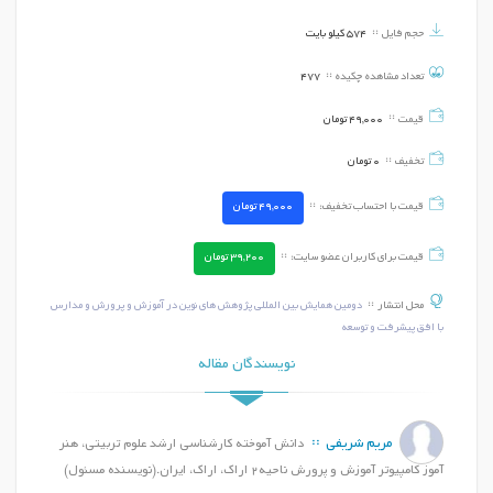
حجم فایل
574 کیلو بایت
تعداد مشاهده چکیده
477
قیمت
49,000
تومان
تخفیف
0
تومان
قیمت با احتساب تخفیف:
49,000
تومان
قیمت برای کاربران عضو سایت:
39,200
تومان
محل انتشار
دومین همایش بین المللی پژوهش های نوین در آموزش و پرورش و مدارس
با افق پیشرفت و توسعه
نویسندگان مقاله
مریم شریفی
دانش آموخته کارشناسی ارشد علوم تربیتی، هنر
آموز کامپیوتر آموزش و پرورش ناحیه2 اراک، اراک، ایران.(نویسنده مسئول)