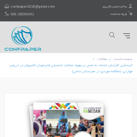
confpaper2018@gmail.com
ساخت حساب کاربری
081-38264241
ورود به سایت
صفحه نخست
مقالات
اثربخشی افزایش اعتماد به نفس بر بهبود عملکرد تحصیلی هنرجویان کامپیوتر در دروس
مهارتی: (مطالعه موردی در هنرستان ساعی)