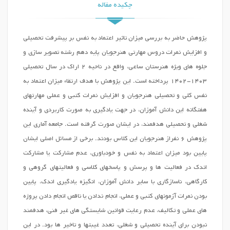
چکیده مقاله
پژوهش حاضر به بررسی میزان تاثیر اعتماد به نفس بر پیشرفت تحصیلی
و افزایش نمرات دروس مهارتی هنرجویان پایه دهم رشته تصویر سازی و
جلوه های ویژه هنرستان ساعی، واقع در ناحیه 2 اراک در سال تحصیلی
1403-1402 پرداخته است. این پژوهش با هدف ارتقاء میزان اعتماد به
نفس کلی و تحصیلی هنرجویان و افزایش نمرات کتبی و عملی مهارتهای
هفتگانه این دانش آموزان، در جهت یادگیری به صورت کاربردی و آینده
شغلی و تحصیلی هدفمند، در ایشان صورت گرفته است. جامعه آماری این
پژوهش 6 نفراز هنرجویان این کلاس بودند. برخی از مسائل اصلی ایشان
پایین بود میزان اعتماد به نفس و خودباوری، عدم مشارکت یا مشارکت
اندک در فعالیت ها و پرسش و پاسخهای کلاسی و فعالیتهای گروهی و
کارگاهی، ناسازگاری با سایر دانش آموزان، انگیزه یادگیری اندک، پایین
بودن نمرات آزمونهای کتبی و عملی، انجام ندادن یا ناقص انجام دادن پروژه
های عملی و تکالیف، عدم رعایت قوانین شایستگی های غیر فنی، هدفمند
نبودن برای آینده تحصیلی و شغلی، تعدد غیبتها و تاخیر ها بود. در این