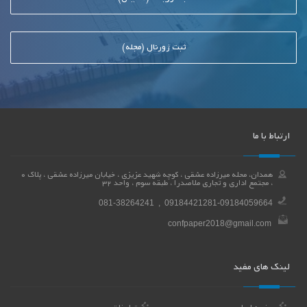
ثبت ژورنال (مجله)
ارتباط با ما
همدان، محله میرزاده عشقی ، کوچه شهید عزیزی ، خیابان میرزاده عشقی ، پلاک 0
، مجتمع اداری و تجاری ملاصدرا ، طبقه سوم ، واحد 32
081-38264241 , 09184421281-09184059664
confpaper2018@gmail.com
لینک های مفید