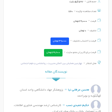
حجم فایل
597 کیلو بایت
تعداد مشاهده چکیده
730
قیمت
49,000
تومان
تخفیف
0
تومان
قیمت با احتساب تخفیف:
49,000
تومان
قیمت برای کاربران عضو سایت:
39,200
تومان
محل انتشار
چهارمین همایش بین المللی مدیریت، روانشناسی و علوم اجتماعی
نویسندگان مقاله
محسن عرفانی نیا
پژوهشگر جهاد دانشگاهی واحد استان
کهگیلویه و بویراحمد
حکیم حمیدی نسب
کارشناس ارشد مهندسی فناوری اطلاعات،
کاربر تحویلدار بانکی- بانک صادرات ایران