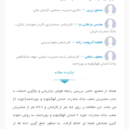
اسحق زرین
دکتری مدیریت صنعتی، گرایش مالی
محسن عرفانی نیا
کارشناس حسابداری، کاربر تحویلدار بانکی-
بانک صادرات ایران
فاطمه آبرومند زاده
کارشناس علوم تربیتی
یعقوب غلامی
کارشناس ارشد مدیریت دولتی، جهاد دانشگاهی
واحد استان کهگیلویه و بویراحمد
چکیده مقاله
هدف از تحقیق حاضر، بررسی رابطه هوش بازاریابی و نوآوری خدمات با
جذب مشتریان شعب بانک صادرات استان کهگیلویه و بویراحمد(حوزه 2)
می باشد. این مطالعه بر روی 56 نفر از کارکنان و 327 نفر از مشتریان
شعب بانک صادرات حوزه 2 استان کهگیلویه و بویراحمد به روش نمونه
گیری تصادفی طبقه ای انجام گرفت. به منظور جمع آوری داده ها از