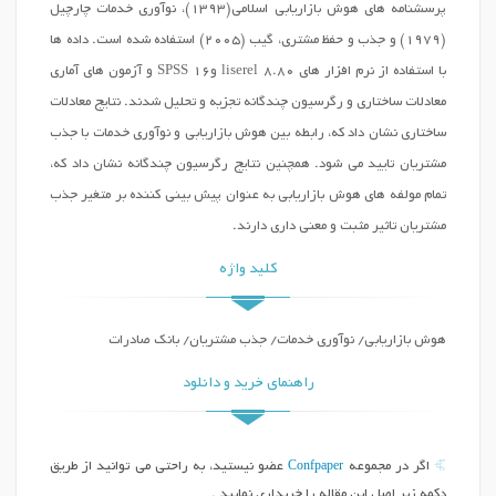
پرسشنامه های هوش بازاریابی اسلامی(1393)، نوآوری خدمات چارچیل
(1979) و جذب و حفظ مشتری، گیب (2005) استفاده شده است. داده ها
با استفاده از نرم افزار های liserel 8.80 و16 SPSS و آزمون های آماری
معادلات ساختاری و رگرسیون چندگانه تجزیه و تحلیل شدند. نتایج معادلات
ساختاری نشان داد که، رابطه بین هوش بازاریابی و نوآوری خدمات با جذب
مشتریان تایید می شود. همچنین نتایج رگرسیون چندگانه نشان داد که،
تمام مولفه های هوش بازاریابی به عنوان پیش بینی کننده بر متغیر جذب
مشتریان تاثیر مثبت و معنی داری دارند.
کلید واژه
هوش بازاریابی/ نوآوری خدمات/ جذب مشتریان/ بانک صادرات
راهنمای خرید و دانلود
Confpaper
اگر در مجموعه
عضو نیستید، به راحتی می توانید از طریق
دکمه زیر اصل این مقاله را خریداری نمایید .