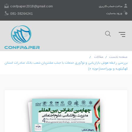
confpaper2018@gmail.com
ساخت حساب کاربری
081-38264241
ورود به سایت
صفحه نخست
مقالات
بررسی رابطه هوش بازاریابی و نوآوری خدمات با جذب مشتریان شعب بانک صادرات استان
کهگیلویه و بویراحمد(حوزه 2)