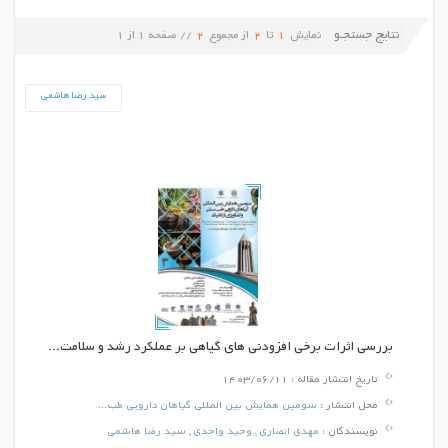
نتایج جستجـو
نمایش
1
تا
2
از مجموع
2
// صفحه
1
از
1
سید رضا هاشمی
بررسی اثرات برخی افزودنی های گیاهی بر عملکرد رشد و سلامت...
تاریخ انتشار مقاله :
1403/06/11
محل انتشار :
سومین همایش بین المللی گیاهان دارویی طب...
نویسندگان :
مهدی انصاری
,
وحید واحدی
,
سید رضا هاشمی