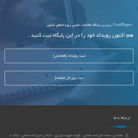
ConfPaper
برترین پایگاه اطلاعات علمی رویدادهای کشور
هم اکنون رویداد خود را در این پایگاه ثبت کنید .
ثبت رویداد (همایش)
ثبت ژورنال (مجله)
ارتباط با ما
همدان، محله میرزاده عشقی ، کوچه شهید عزیزی ، خیابان میرزاده عشقی ، پلاک 0