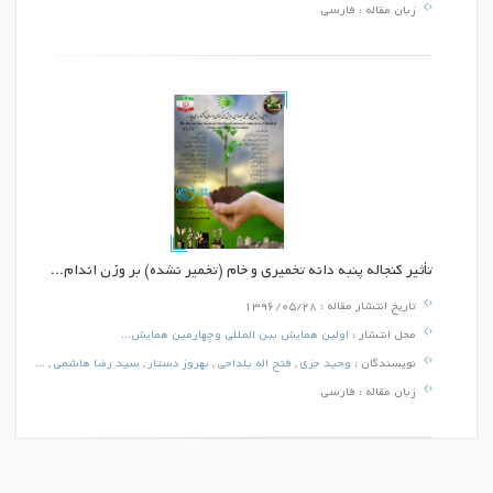
زبان مقاله :
فارسی
تأثیر کنجاله پنبه دانه تخمیری و خام (تخمیر نشده) بر وزن اندام...
تاریخ انتشار مقاله :
1396/05/28
محل انتشار :
اولین همایش بین المللی وچهارمین همایش...
نویسندگان :
وحید جزی
,
فتح اله بلداجی
,
بهروز دستار
,
سید رضا هاشمی
,
...
زبان مقاله :
فارسی