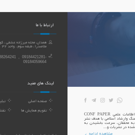
ارتباط با ما
ملاصدرا ، طبقه سوم ، واحد 32
38264241 , 09184421281-
09184059664
لینک های مفید
صفحه اصلی
تبلی
تقویم همایش ها
نقش
بنیان همایش اندیشه سازان توسعه بوعلی صاحب امتیاز پایگاه اطلاعات علمی CONF PAPER
نگ وارشاد اسلامی با هدف نشر
 به محققان، سرعت بخشیدن به
شده در نشریات و...
مشاهده ادامه