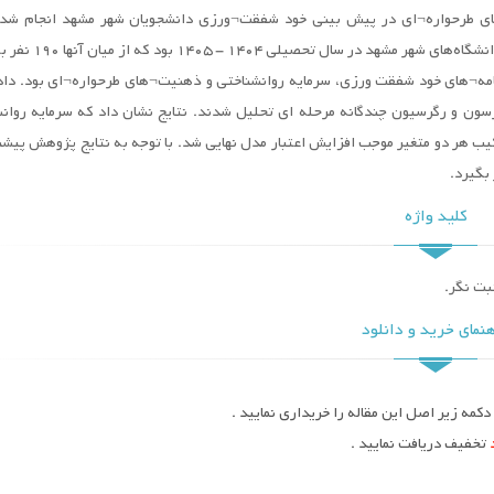
ی طرحواره¬ای در پیش بینی خود شفقت¬ورزی دانشجویان شهر مشهد انجام شد
پژوهش توصیفی از نوع همبستگی بود. جامعه آماری شامل دانشجویان دان
¬های خود شفقت ورزی، سرمایه روانشناختی و ذهنیت¬های طرحواره¬ای بود. داده
زمونهای آماری همبستگی پیرسون و رگرسیون چندگانه مرحله ای تحلیل شدند. نتایج نشان داد که سرمایه رو
ب هر دو متغیر موجب افزایش اعتبار مدل نهایی شد. با توجه به نتایج پژوهش پیشن
بگیرد.
کلید واژه
بت نگر.
نمای خرید و دانلود
کمه زیر اصل این مقاله را خریداری نمایید .
تخفیف دریافت نمایید .