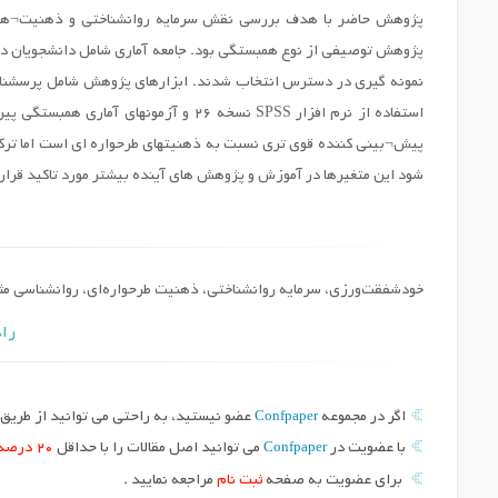
پژوهش حاضر با هدف بررسی نقش سرمایه روانشناختی و ذهنیت¬ها
نمونه گیری در دسترس انتخاب شدند. ابزارهای پژوهش شامل پرسشنامه
استفاده از نرم افزار SPSS نسخه ۲۶ و آ
پیش¬بینی کننده قوی تری نسبت به ذهنیتهای طرحواره ای است اما ترکی
شود این متغیرها در آموزش و پژوهش های آینده بیشتر مورد تاکید قرار 
خودشفقت‌ورزی، سرمایه روانشناختی، ذهنیت طرحواره‌ای، روانشناسی مث
راه
Confpaper
اگر در مجموعه
عضو نیستید، به راحتی می توانید از طریق د
Confpaper
با عضویت در
می توانید اصل مقالات را با حداقل
20 درصد
برای عضویت به صفحه
ثبت نام
مراجعه نمایید .