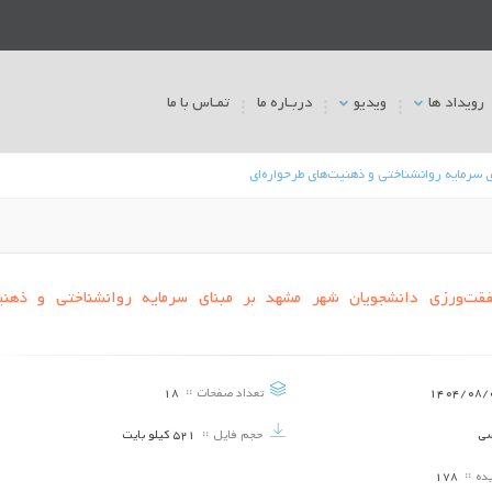
رویداد ها
ویدیو
دربـاره ما
تمـاس با ما
سرمایه روانشناختی و ذهنیت‌های طرحواره‌ای
قت‌ورزی دانشجویان شهر مشهد بر مبنای سرمایه روانشناختی و ذهنی
چگونه توانستیم بی‌علاقگی دانش‌آموزان
سوء مصرف مواد مخدر در نوج
دبیرستان دخترانه هدف شهر برازجان را به
علل گرایش، راهکارهای پی
درس پیام های آسمانی کاهش دهیم؟
تاریخ برگزاری ::
1404/08/03
تاریخ برگزاری ::
4/08/03
1404/08/
تعداد صفحات
18
راهکارهای مدیریت بحرانهای طبیعی اجتماعی
پیش‌بینی سندرم پیش از 
سی
حجم فایل
521 کیلو بایت
وانسانی در مدارس
تصویر بدنی در زنان شهر 
یده
178
تاریخ برگزاری ::
1404/08/03
تاریخ برگزاری ::
4/08/03