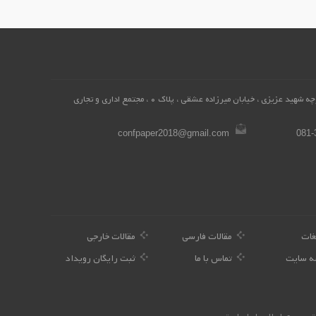
همدان، محله میرزاده عشقی ، کوچه شهید عزیزی ، خیابان میرزاده عشقی ، پلاک 0 ، مجتمع اداری و تجاری
confpaper2018@gmail.com
081-
غات
مقالات فارسی
مقالات خارجی
ه سایت
تماس با ما
ثبت رایگان رویداد