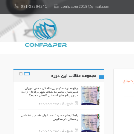
081-38264241
confpaper2018@gmail.com
مجموعه مقالات این دوره
ت‌های
وانان و جوانان:
چگونه توانستیم بی‌علاقگی دانش‌آموزان
شگیری و درمان
دبیرستان دخترانه هدف شهر برازجان را به
درس پیام های آسمانی کاهش دهیم؟
140
تاریخ برگزاری ::
1404/08/03
قاعدگی بر اساس
راهکارهای مدیریت بحرانهای طبیعی اجتماعی
اصفهان
وانسانی در مدارس
140
تاریخ برگزاری ::
1404/08/03