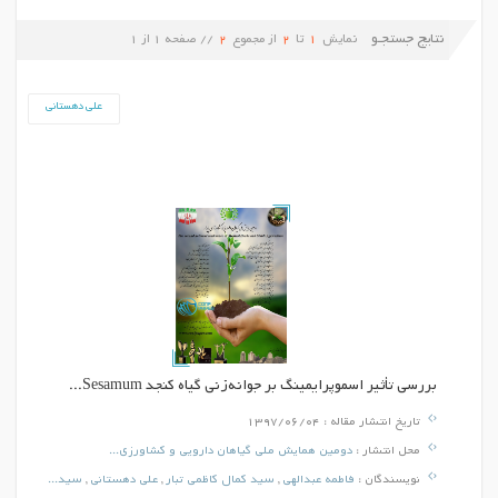
نتایج جستجـو
نمایش
1
تا
2
از مجموع
2
// صفحه
1
از
1
علی دهستانی
بررسي تأثير اسموپرايمينگ بر جوانه‌زني گياه کنجد Sesamum...
تاریخ انتشار مقاله :
1397/06/04
محل انتشار :
دومین همایش ملی گیاهان دارویی و کشاورزی...
نویسندگان :
فاطمه عبدالهی
,
سید کمال کاظمی تبار
,
علی دهستانی
,
سید...