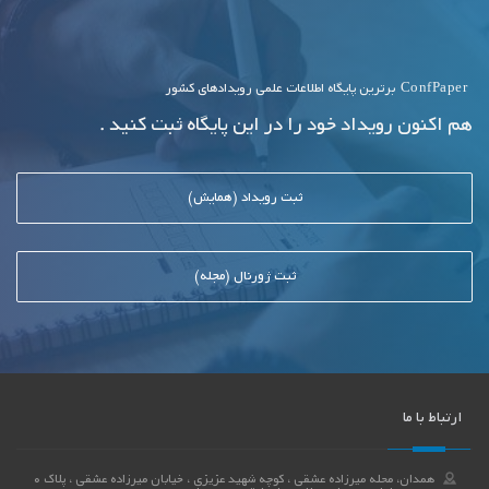
ConfPaper
برترین پایگاه اطلاعات علمی رویدادهای کشور
هم اکنون رویداد خود را در این پایگاه ثبت کنید .
ثبت رویداد (همایش)
ثبت ژورنال (مجله)
ارتباط با ما
همدان، محله میرزاده عشقی ، کوچه شهید عزیزی ، خیابان میرزاده عشقی ، پلاک 0