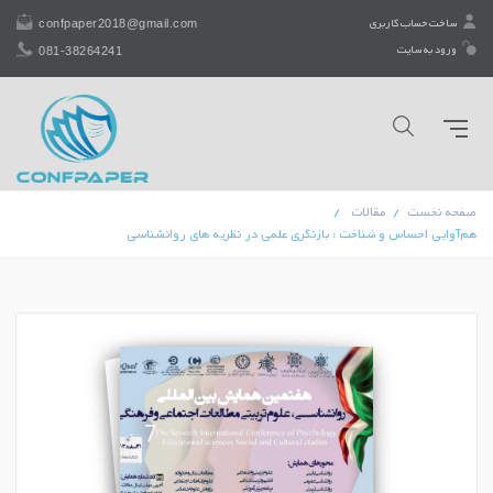
confpaper2018@gmail.com
ساخت حساب کاربری
081-38264241
ورود به سایت
صفحه نخست
مقالات
هم‌آوایی احساس و شناخت : بازنگری علمی در نظریه‌ های روانشناسی