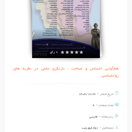
0 رای
هم‌آوایی احساس و شناخت : بازنگری علمی در نظریه‌ های
روانشناسی
تاریخ انتشار
1403/12/26
تعداد صفحات
9
زبان مقاله
فارسی
حجم فایل
251 کیلو بایت