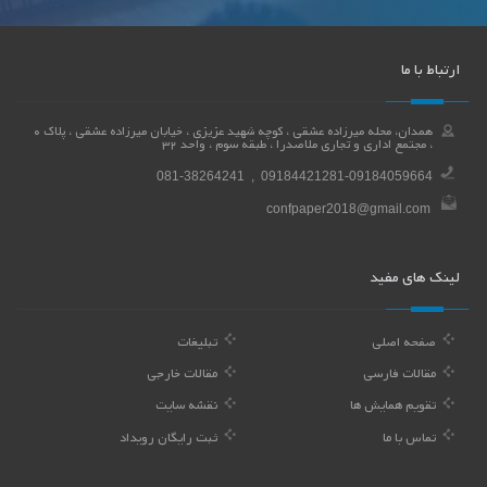
ارتباط با ما
همدان، محله میرزاده عشقی ، کوچه شهید عزیزی ، خیابان میرزاده عشقی ، پلاک 0
، مجتمع اداری و تجاری ملاصدرا ، طبقه سوم ، واحد 32
081-38264241 , 09184421281-09184059664
confpaper2018@gmail.com
لینک های مفید
صفحه اصلی
تبلیغات
مقالات فارسی
مقالات خارجی
تقویم همایش ها
نقشه سایت
تماس با ما
ثبت رایگان رویداد