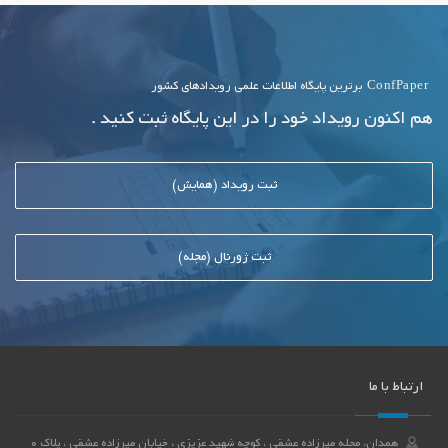
ConfPaper
برترین پایگاه اطلاعات علمی رویدادهای کشور
هم اکنون رویداد خود را در این پایگاه ثبت کنید .
ثبت رویداد (همایش)
ثبت ژورنال (مجله)
ارتباط با ما
همدان، محله میرزاده عشقی ، کوچه شهید عزیزی ، خیابان میرزاده عشقی ، پلاک 0