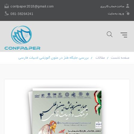
confpaper2018@gmail.com
ساخت حساب کاربری
081-38264241
ورود به سایت
صفحه نخست
مقالات
بررسی جایگاه طنز در متون آموزشی ادبیات فارسی