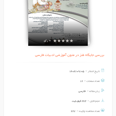
0 رای
بررسی جایگاه طنز در متون آموزشی ادبیات فارسی
تاریخ انتشار
1403/09/05
تعداد صفحات
12
زبان مقاله
فارسی
حجم فایل
263 کیلو بایت
تعداد مشاهده چکیده
227