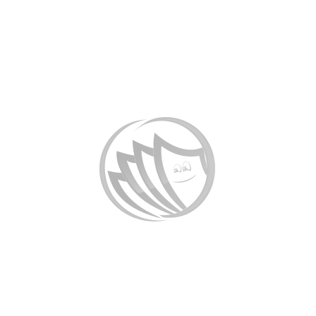
ماشین در این حوزه بررسی شده و پیشنهاداتی برای بهبود و توسعه این
تکنیک‌ها ارائه می‌شود.
کلید واژه
یادگیری ماشین/ سیستم‌های انرژی هوشمند / پیش‌بینی تقاضای انرژی /
مدیریت بار هوشمند /کاهش تلفات انرژی /
راهنمای خرید و دانلود
Confpaper
اگر در مجموعه
عضو نیستید، به راحتی می توانید از طریق
دکمه زیر اصل این مقاله را خریداری نمایید .
Confpaper
با عضویت در
می توانید اصل مقالات را با حداقل
20 درصد
تخفیف دریافت نمایید .
برای عضویت به صفحه
ثبت نام
مراجعه نمایید .
در صورتی که عضو این پایگاه هستید،از قسمت بالای صفحه با نام
کاربری خود وارد سایت شوید .