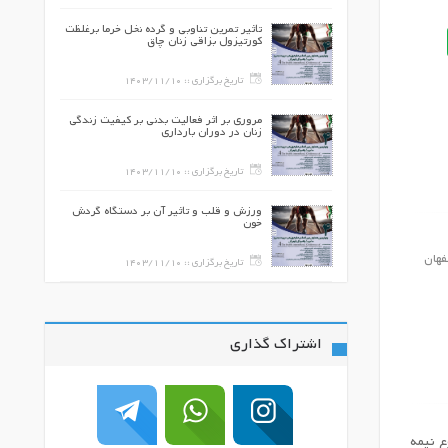
فوتبالیست‌های
تأثیر تمرین تناوبی و گرده نخل خرما برغلظت
یبی قدامی در
کورتیزول بزاقی زنان چاق
140
تاریخ برگزاری ::
1403/11/10
ت بالا بر برخی
مروری بر اثر فعالیت بدنی بر کیفیت زندگی
 آنتی‌اکسیدانی
زنان در دوران بارداری
ت نوع2
140
تاریخ برگزاری ::
1403/11/10
بر رضایت از
ورزش و قلب و تأثیر آن بر دستگاه گردش
های خودکنترلی و
خون
فهان
140
تاریخ برگزاری ::
1403/11/10
اشتراک گذاری
از نوع نیمه