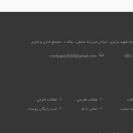
همدان، محله میرزاده عشقی ، کوچه شهید عزیزی ، خیابان میرزاده عشقی ، پلاک 0 ، مجتمع اداری و تجاری
confpaper2018@gmail.com
081-
غات
مقالات فارسی
مقالات خارجی
ه سایت
تماس با ما
ثبت رایگان رویداد