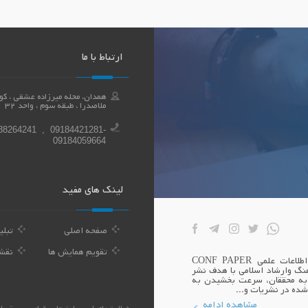
ارتباط با ما
ملاصدرا ، طبقه سوم ، واحد 32
38264241 , 09184421281-
09184059664
لینک های مفید
صفحه اصلی
تبلی
تقویم همایش ها
نقش
بنیان همایش اندیشه سازان توسعه بوعلی صاحب امتیاز پایگاه اطلاعات علمی CONF PAPER
نگ وارشاد اسلامی با هدف نشر
 به محققان، سرعت بخشیدن به
شده در نشریات و...
مشاهده ادامه