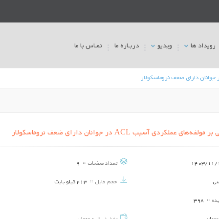
رویداد ها
ویدیو
دربـاره ما
تمـاس با ما
ی عملکردی آسیب ACL در جوانان دارای ضعف نروماسکولار
نگاهی تحلیلی به مدیریت استراتژی در
تغییرات مرکز فشار به دنب
صنعت ماساژ: راهکارها و چالش‌ها
صلیبی قدامی در بازیکنان 
پیامدهایی برای خطر آسیب
1403/11/
تعداد صفحات
9
تاریخ برگزاری ::
1403/11/10
تاریخ برگزاری ::
3/11/10
سی
حجم فایل
413 کیلو بایت
اولویت بندی تامین مالی در صنعت ورزش با
بررسی عملکرد تیم ملی وال
رویکرد تحیل ریسک و بازده
رویداد های بین المللی (ا
یده
398
تاریخ برگزاری ::
1403/11/10
تاریخ برگزاری ::
3/11/10