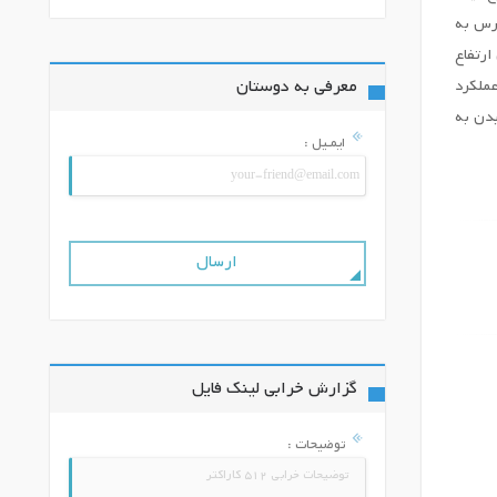
عف نوروماسکولار تشکیل دادند که 16 پسر در دسترس به
یعنی ارتفاع
معرفی به دوستان
عملکرد
یدن به
ایمـیل :
گزارش خرابی لینک فایل
توضیحات :