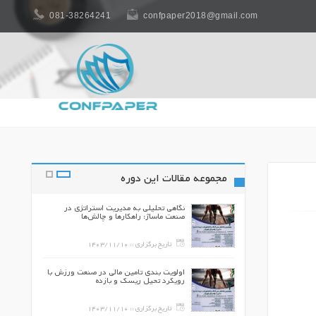
081-38264241
confpaper2018@gmail.com
مجموعه مقالات این دوره
ال آسیب رباط
نگاهی تحلیلی به مدیریت استراتژی در
فوتبال:
صنعت ماساژ: راهکارها و چالش‌ها
 مجدد
140
تاریخ برگزاری ::
1403/11/10
یبال ایران در
اولویت بندی تامین مالی در صنعت ورزش با
لمپیک و آسیایی)
رویکرد تحیل ریسک و بازده
140
تاریخ برگزاری ::
1403/11/10