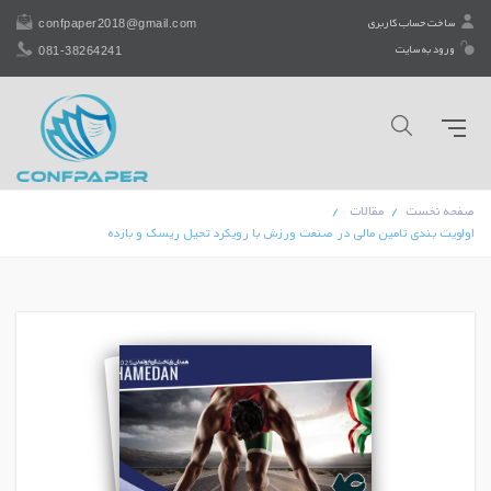
confpaper2018@gmail.com
ساخت حساب کاربری
081-38264241
ورود به سایت
صفحه نخست
مقالات
اولویت بندی تامین مالی در صنعت ورزش با رویکرد تحیل ریسک و بازده