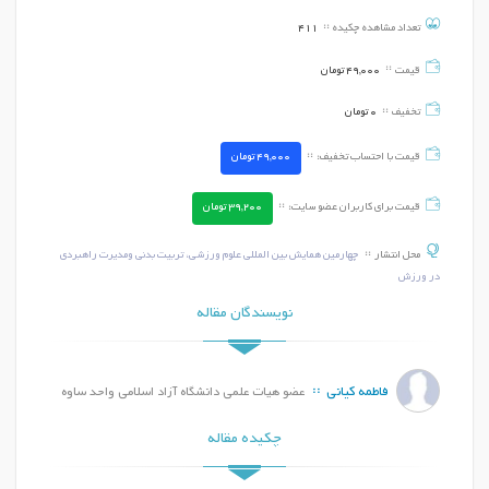
تعداد مشاهده چکیده
411
قیمت
49,000
تومان
تخفیف
0
تومان
قیمت با احتساب تخفیف:
49,000
تومان
قیمت برای کاربران عضو سایت:
39,200
تومان
محل انتشار
چهارمین همایش بین المللی علوم ورزشی، تربیت بدنی ومدیرت راهبردی
در ورزش
نویسندگان مقاله
فاطمه کیانی
عضو هیات علمی دانشگاه آزاد اسلامی واحد ساوه
چکیده مقاله