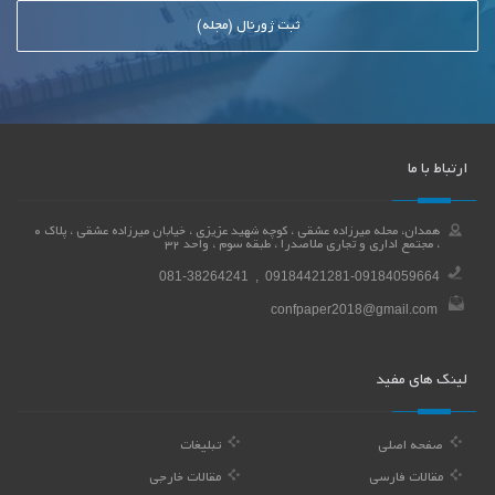
ثبت ژورنال (مجله)
ارتباط با ما
همدان، محله میرزاده عشقی ، کوچه شهید عزیزی ، خیابان میرزاده عشقی ، پلاک 0
، مجتمع اداری و تجاری ملاصدرا ، طبقه سوم ، واحد 32
081-38264241 , 09184421281-09184059664
confpaper2018@gmail.com
لینک های مفید
صفحه اصلی
تبلیغات
مقالات فارسی
مقالات خارجی