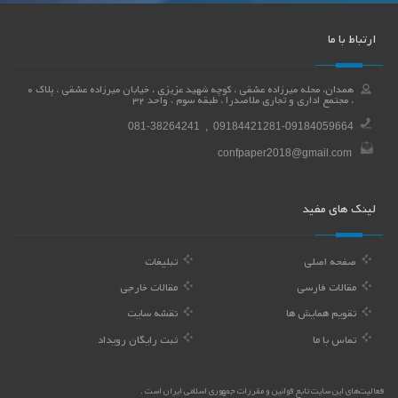
ارتباط با ما
همدان، محله میرزاده عشقی ، کوچه شهید عزیزی ، خیابان میرزاده عشقی ، پلاک 0
، مجتمع اداری و تجاری ملاصدرا ، طبقه سوم ، واحد 32
081-38264241 , 09184421281-09184059664
confpaper2018@gmail.com
لینک های مفید
صفحه اصلی
تبلیغات
مقالات فارسی
مقالات خارجی
تقویم همایش ها
نقشه سایت
تماس با ما
ثبت رایگان رویداد
فعالیت‌های این سایت تابع قوانین و مقررات جمهوری اسلامی ایران است .