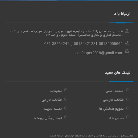
ارتباط با ما
همدان، محله میرزاده عشقی ، کوچه شهید عزیزی ، خیابان میرزاده عشقی ، پلاک 0
، مجتمع اداری و تجاری ملاصدرا ، طبقه سوم ، واحد 32
081-38264241 , 09184421281-09184059664
confpaper2018@gmail.com
لینک های مفید
صفحه اصلی
تبلیغات
مقالات فارسی
مقالات خارجی
تقویم همایش ها
نقشه سایت
تماس با ما
ثبت رایگان رویداد
فعالیت‌های این سایت تابع قوانین و مقررات جمهوری اسلامی ایران است .