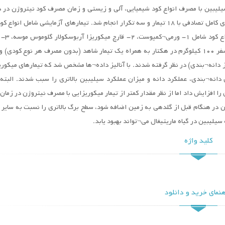
یلیبین با مصرف انواع کود شیمیایی، آلی و زیستی و زمان مصرف کود نیتروژن در 
زراعی (96-1394) آزمایشی به صورت فاکتوریل در قالب طرح بلوک¬های کامل تصادفی با 18 تیمار و سه تکرار انجام شد. تیمارهای آزمایشی شامل ا
زیستی و شیمیایی) و زمان مصرف ک
سودوموناس فلورسنت، 4- کود فسفر 80 کیلوگرم در هکتار، 5- کود فسفر 100 کیلوگرم در هکتار به همراه یک تیمار شاهد (بدون مصرف هر نوع کو
دانه¬بندی) در نظر گرفته شدند. با آنالیز داده¬ها مشخص شد که تیمارهای میکوری
دانه¬بندی، عملکرد دانه و میزان عملکرد سیلیبین بالاتری را سبب شدند. البته 
فزایش داد اما از نظر مقدار کمتر از تیمار میکوریزایی با مصرف نیتروژن در زمان 
ن در هنگام قبل از گلدهی به زمین اضافه شود، سطح برگ بالاتری را نسبت به سایر ت
سیلیبین در گیاه ماریتیغال می¬تواند بهبود یابد.
کلید واژه
نمای خرید و دانلود