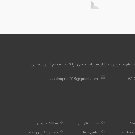
همدان، محله میرزاده عشقی ، کوچه شهید عزیزی ، خیابان میرزاده عشقی ، پلاک 0 ، مجتمع اداری و تجاری
confpaper2018@gmail.com
081-
غات
مقالات فارسی
مقالات خارجی
ه سایت
تماس با ما
ثبت رایگان رویداد