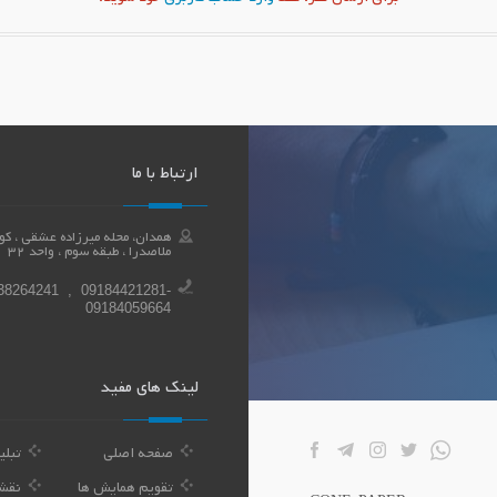
ارتباط با ما
ملاصدرا ، طبقه سوم ، واحد 32
38264241 , 09184421281-
09184059664
لینک های مفید
صفحه اصلی
تبلی
تقویم همایش ها
نقش