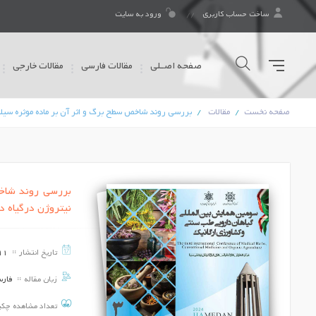
ساخت حساب کاربری
ورود به سایت
صفحه اصـلی
مقالات فارسی
مقالات خارجی
صفحه نخست
مقالات
بررسی روند شاخص سطح برگ و اثر آن بر ماده موثره سیلیبین با مص
بررسی روند شاخص
نیتروژن درگیاه دارویی ماریت
کاربرد گیاه دارویی رزماری در فضای سبز
تاریخ برگزاری ::
1403/06/11
تاریخ انتشار
11
فعالیت ضدمیکروبی اسانس روغنی آویشن
زبان مقاله
فار
شیرازی (Zataria multifora) روی گیاه ری
(Ocimum basilicum) و مقایسه آن با
روش‌های مرسوم
تعداد مشاهده چک
تاریخ برگزاری ::
1403/06/11