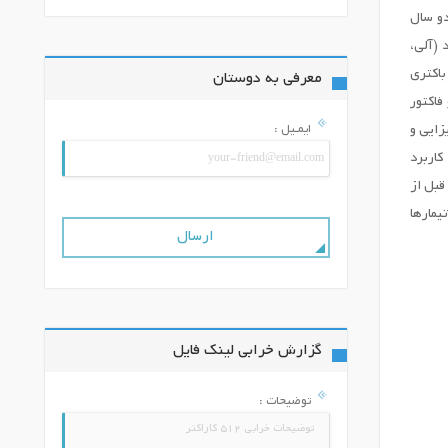
دو سال
نواع کود (آلی،
ود نیتروژن بودند. فاکتور اول، انواع کود شامل 1- ورمی¬کمپوست، 2- قارچ میکوریزا آربوسکولار گلوموس موسه، 3- باکتری
معرفی به دوستان
دی) و فاکتور
ایمـیل :
زایی و
کاربرد
قبل از
یمارها
گزارش خرابی لینک فایل
توضیحات :