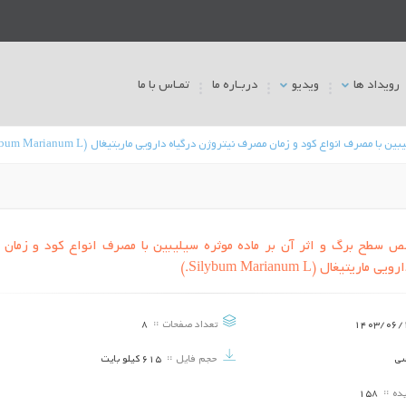
رویداد ها
ویدیو
دربـاره ما
تمـاس با ما
رف انواع کود و زمان مصرف نیتروژن درگیاه دارویی ماریتیغال (Silybum Marianum L.)
 سطح برگ و اثر آن بر ماده موثره سیلیبین با مصرف انواع کود و زمان
یغال (Silybum Marianum L.)
مروری بر برخی نماتدهای انگل گیاهان
کاربرد 
دارویی
تاریخ برگزاری ::
1403/06/11
تاریخ
1403/06/
تعداد صفحات
8
فعالیت
INVESTIGATING ANTI-CANCER
سی
حجم فایل
615 کیلو بایت
حان
ACTIVITY OF MODEL MEDICINAL
(Ocimum basilicum) و مقایسه آن با...
MUSHROOM BY GENE
EXPRESSION PROFILING OF RAS-
یده
158
تاریخ برگزاری ::
1403/06/11
تاریخ
ADDICTED TRIPLE-NEGATIVE