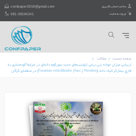
confpaper2018@gmail.com
ساخت حساب کاربری
081-38264241
ورود به سایت
صفحه نخست
مقالات
ارزیابی میزان جوانه زنی برخی ژنوتیپ‌های جدید سورگوم دانه‌ای در شرایط آلوده‌سازی به
قارچ بیمارگر کپک‌ دانه‌ Fusarium verticillioides (Sacc.) Nirenberg) در منطقه‌ی گرگان