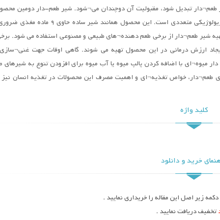
ر طعم¬دار تبدیل شود، مقبولیت آن دوچندان می¬شود. شیر طعم-دار دومین محصو
مایع پرمصرف پس از شیر ساده است که دارای مزایای تغذیه ای و فیزیولوژیکی متعددی است. این محصول همانند 
ه شیر طعم¬دار از برخی طعم دهنده¬های طبیعی و مصنوعی استفاده می شود. برخی
 ایجاد ارزش درمانی در این محصول تهیه می شوند. گاهی اوقات جهت غنی¬سازی،
دار میوه¬ای با اضافه کردن پالپ میوه یا آب میوه برای افزودن تنوع به شیرهای ط
ای طعم¬دار، خواص تغذیه¬ای و اهمیت مصرف این محصولات در تغذیه انسان نیز 
کلید واژه
نمای خرید و دانلود
کمه زیر اصل این مقاله را خریداری نمایید .
تخفیف دریافت نمایید .