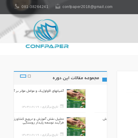
081-38264241
confpaper2018@gmail.com
مجموعه مقالات این دوره
یستی
آشیانهای اکولوژیک و عوامل مؤثر بر آنها
140
تاریخ برگزاری ::
1403/06/19
 فناوری هوش
تحلیل نقش آموزش و ترویج کشاورزی در
فرآیند توسعه پایدار روستایي
140
تاریخ برگزاری ::
1403/06/19