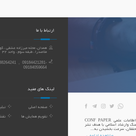
ارتباط با ما
ملاصدرا ، طبقه سوم ، واحد 32
38264241 , 09184421281-
09184059664
لینک های مفید
صفحه اصلی
تبلی
تقویم همایش ها
نقش
بنیان همایش اندیشه سازان توسعه بوعلی صاحب امتیاز پایگاه اطلاعات علمی CONF PAPER
نگ وارشاد اسلامی با هدف نشر
محققان، سرعت بخشیدن به...
مشاهده ادامه