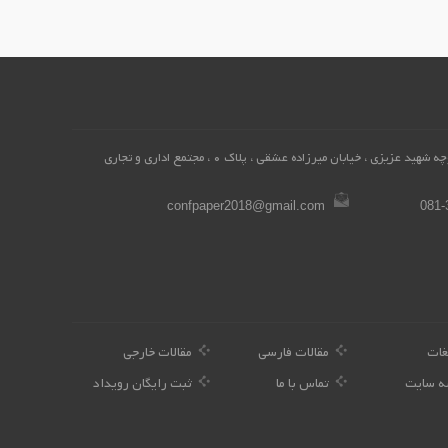
همدان، محله میرزاده عشقی ، کوچه شهید عزیزی ، خیابان میرزاده عشقی ، پلاک 0 ، مجتمع اداری و تجاری
confpaper2018@gmail.com
081-
غات
مقالات فارسی
مقالات خارجی
ه سایت
تماس با ما
ثبت رایگان رویداد