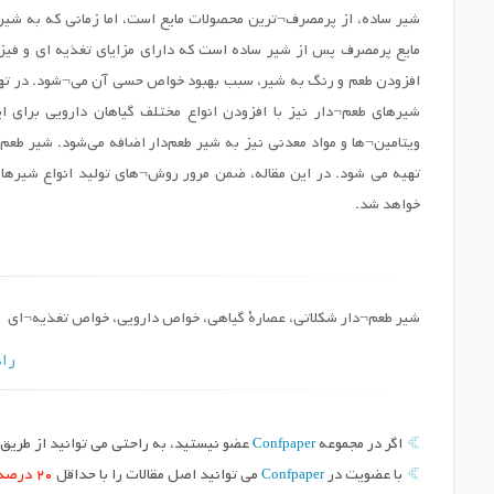
شیر ساده، از پرمصرف¬ترین محصولات مایع است، اما زمانی که به شی
افزودن طعم و رنگ به شیر، سبب بهبود خواص حسی آن می¬شود. در تهی
شیرهای طعم¬دار نیز با افزودن انواع مختلف گیاهان دارویی برای
ویتامین¬ها و مواد معدنی نیز به شیر طعم‌دار اضافه می‌شود. شیر طعم 
تهیه می شود. در این مقاله، ضمن مرور روش¬های تولید انواع شیره
خواهد شد.
شیر طعم¬دار شکلاتی، عصارة گیاهی، خواص دارویی، خواص تغذیه¬ای
راه
Confpaper
اگر در مجموعه
عضو نیستید، به راحتی می توانید از طریق د
Confpaper
با عضویت در
می توانید اصل مقالات را با حداقل
20 درصد