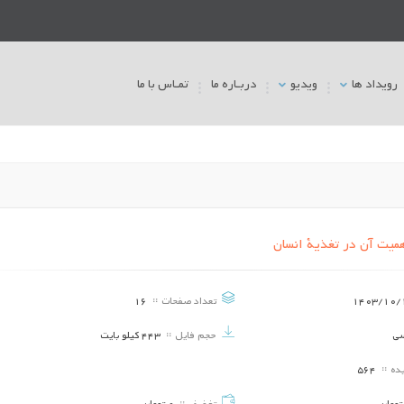
رویداد ها
ویدیو
دربـاره ما
تمـاس با ما
میت آن در تغذیة انسان
آشیانهای اکولوژیک و عوامل مؤثر بر آنها
تنوع در اکوسیستم های ز
1403/10/
تعداد صفحات
16
تاریخ برگزاری ::
1403/06/19
تاریخ برگزاری ::
3/06/19
سی
حجم فایل
443 کیلو بایت
تحلیل نقش آموزش و ترویج کشاورزی در
بررسی تغییرات اقلیمی و
فرآیند توسعه پایدار روستایي
مصنوعی
یده
564
تاریخ برگزاری ::
1403/06/19
تاریخ برگزاری ::
3/06/19