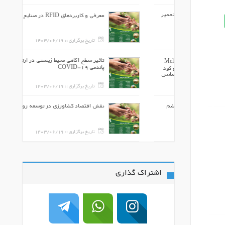
ثرفرآیند تخمیر
معرفی و کاربردهای RFID در صنایع غذایی
مینی تمپه
140
تاریخ برگزاری ::
1403/06/19
تاثیر سطح آگاهی محیط زیستی در ارتباط با
واکنش گیاه دارویی بادرنجبویه (Melissa
پاندمی 19-COVID
كودهاي بیولوژیک و كود
ر عملکرد اسانس
140
تاریخ برگزاری ::
1403/06/19
نولین از پشم
نقش اقتصاد کشاورزی در توسعه روستایی
140
تاریخ برگزاری ::
1403/06/19
اشتراک گذاری