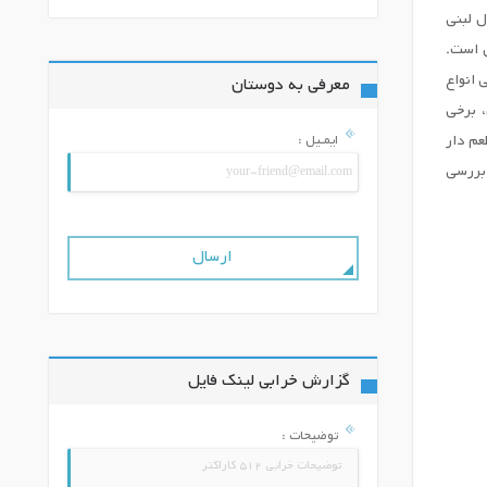
ل لبنی
شیر ساده حاوی 9 ماده مغذی ضروری است.
 انواع
معرفی به دوستان
 برخی
ایمـیل :
عم دار
بررسی
گزارش خرابی لینک فایل
توضیحات :