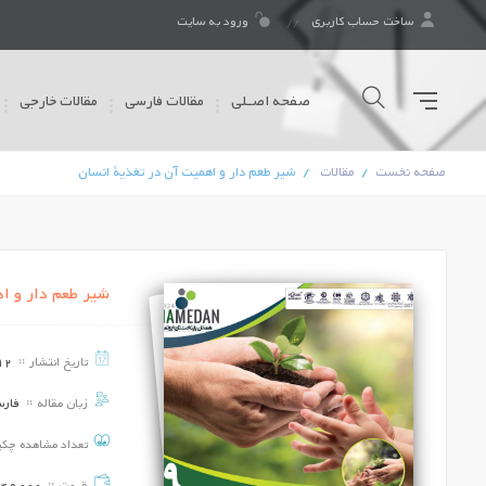
ساخت حساب کاربری
ورود به سایت
صفحه اصـلی
مقالات فارسی
مقالات خارجی
صفحه نخست
مقالات
شیر طعم دار و اهمیت آن در تغذیة انسان
شیر طعم دار و اه
تنوع در اکوسیستم های زیستی
تاریخ انتشار
12
تاریخ برگزاری ::
1403/06/19
زبان مقاله
فار
بررسی تغییرات اقلیمی و فناوری هوش
مصنوعی
تعداد مشاهده چک
تاریخ برگزاری ::
1403/06/19