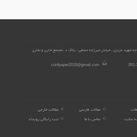
همدان، محله میرزاده عشقی ، کوچه شهید عزیزی ، خیابان میرزاده عشقی ، پلاک 0 ، مجتمع اداری و تجاری
confpaper2018@gmail.com
081-
غات
مقالات فارسی
مقالات خارجی
ه سایت
تماس با ما
ثبت رایگان رویداد