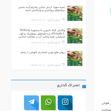
تمپه سویا، ارزش غذایی واثرفرآیند تخمیر
برمحتوای پروتئینی و ویتامینی تمپه
140
تاریخ برگزاری ::
1403/06/19
ی در ارتباط با
واکنش گیاه دارویی بادرنجبویه (Melissa
officinalis.L )به كودهاي بیولوژیک و كود
شیمیایی اوره وتاثیر آن بر عملکرد اسانس
140
تاریخ برگزاری ::
1403/06/19
توسعه روستایی
روش های نوین استخراج لانولین از پشم
140
تاریخ برگزاری ::
1403/06/19
اشتراک گذاری
وز هوش
شناخته