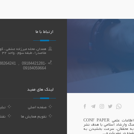
ارتباط با ما
ملاصدرا ، طبقه سوم ، واحد 32
38264241 , 09184421281-
09184059664
لینک های مفید
صفحه اصلی
تبلی
تقویم همایش ها
نقش
بنیان همایش اندیشه سازان توسعه بوعلی صاحب امتیاز پایگاه اطلاعات علمی CONF PAPER
نگ وارشاد اسلامی با هدف نشر
 به محققان، سرعت بخشیدن به
شده در نشریات و...