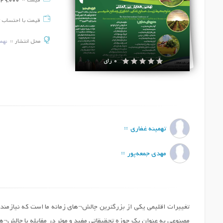
قیمت
49,000
قیمت با احتساب 
محل انتشار
نهم
0 رای
تهمینه غفاری
مهدی جمعه‌پور
تغییرات اقلیمی یکی از بزرگترین چالش¬های زمانه ما است که نیازمن
مصنوعی به عنوان یک حوزه تحقیقاتی مفید و موثر در مقابله با چالش¬ه