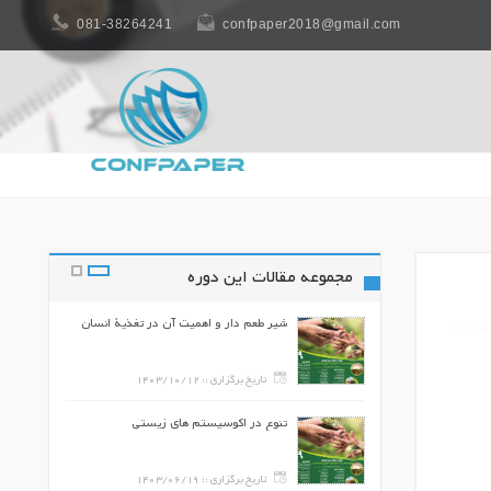
081-38264241
confpaper2018@gmail.com
مجموعه مقالات این دوره
مؤثر بر آنها
شیر طعم دار و اهمیت آن در تغذیة انسان
140
تاریخ برگزاری ::
1403/10/12
ج کشاورزی در
تنوع در اکوسیستم های زیستی
ایي
140
تاریخ برگزاری ::
1403/06/19