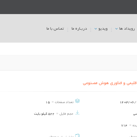
رویداد ها
ویدیو
دربـاره ما
تمـاس با ما
قلیمی و فناوری هوش مصنوعی
شیر طعم دار و اهمیت آن در تغذیة انسان
آشیانهای اکولوژیک و عوامل 
1403/06/
تعداد صفحات
15
تاریخ برگزاری ::
1403/10/12
تاریخ برگزاری ::
3/06/19
سی
حجم فایل
522 کیلو بایت
تنوع در اکوسیستم های زیستی
تحلیل نقش آموزش و تروی
فرآیند توسعه پایدار روست
یده
714
تاریخ برگزاری ::
1403/06/19
تاریخ برگزاری ::
3/06/19