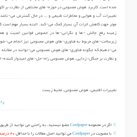
شده است. کاربرد هوش مصنوعی در حوزه¬های مختلفی از نظارت بر اکوس
تغییرات آب و هوایی و مخاطرات طبیعی و ... در حال گسترش می¬باشد.
موثر جهت کاهش اثرات آن بسیار کمک می¬کند. البته بسیار مهم است ک
زمینه رفع چالش ¬ها و نگرانی¬ها در خصوص قوانین امنیت و همکا
زیرساخت¬های مربوط به فناوری¬های هوش مصنوعی نیز انجام می¬شود. 
می¬دهیم که چگونه فناوری¬های هوش مصنوعی می¬توانند در مقابله با 
و نظارت بر جنگل¬زدایی، هوش مصنوعی راه¬حل¬های امیدوار کننده¬ای ر
تغییرات اقلیمی، هوش مصنوعی، محیط زیست
راه
Confpaper
اگر در مجموعه
عضو نیستید، به راحتی می توانید از طریق د
Confpaper
با عضویت در
می توانید اصل مقالات را با حداقل
20 درصد