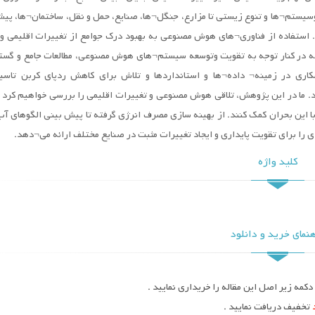
یستم¬ها و تنوع زیستی تا مزارع، جنگل¬ها، صنایع، حمل و نقل، ساختمان¬ها، پی
 استفاده از فناوری¬های هوش مصنوعی به بهبود درک جوامع از تغییرات اقلیمی و 
ه در کنار توجه به تقویت وتوسعه سیستم¬های هوش مصنوعی، مطالعات جامع و گست
ری در زمینه¬ داده¬ها و استانداردها و تلاش برای کاهش ردپای کربن تاسی
ما در این پژوهش، تلاقی هوش مصنوعی و تغییرات اقلیمی را بررسی خواهیم کرد 
این بحران کمک کنند. از بهینه سازی مصرف انرژی گرفته تا پیش بینی الگوهای آب
ا برای تقویت پایداری و ایجاد تغییرات مثبت در صنایع مختلف ارائه می¬دهد.
کلید واژه
نمای خرید و دانلود
کمه زیر اصل این مقاله را خریداری نمایید .
تخفیف دریافت نمایید .