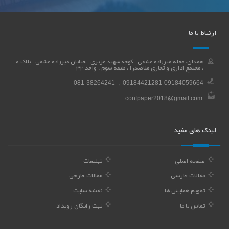
ارتباط با ما
همدان، محله میرزاده عشقی ، کوچه شهید عزیزی ، خیابان میرزاده عشقی ، پلاک 0
، مجتمع اداری و تجاری ملاصدرا ، طبقه سوم ، واحد 32
081-38264241 , 09184421281-09184059664
confpaper2018@gmail.com
لینک های مفید
صفحه اصلی
تبلیغات
مقالات فارسی
مقالات خارجی
تقویم همایش ها
نقشه سایت
تماس با ما
ثبت رایگان رویداد