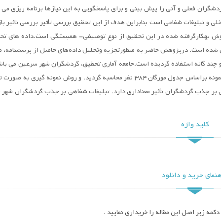
گران فعلی و آتی را پیش بینی و برای پاسخگویی به این نیازها برنامه ریزی می ک
بررسی تأثیر حاکمیت شرکتی بر تاخیر
بررسی تأثیر حاکمیت شرکت
لی و تبلیغات شفاعی است بنابراین هدف از این تحقیق بررسی تأثیر بررسی تاثیر باز
گزارش حسابرس
گزارش حسابرس
ش به­کارگرفته شده در این تحقیق از نوع توصیفی- همبستگی است.داده های تحق
تاریخ برگزاری ::
1403/02/08
تاریخ برگزاری ::
3/02/08
ی شده است. درپژوهش حاضر به منظورتجزيه وتحليل داده‌هاي حاصل از پرسشنامه، 
بررسی تاثیر شیوع ویروس
بررسی تاثیر شیوع ویروس
 بصورت رگرسیون ساده و چند گانه استفاده گرديده است.جامعه آماری تحقیق، گردشگران شهر سرعین می با
کرونا(COVID_19 بر سیستم آموزشی از
کرونا(D_19
راه دور در ایران)
راه دور در ایران)
تعداد آنها به دلیل نامحدود بودن ۱۰۰۰۰۰ نفر در نظر گرفته شد حجم نمونه براساس جدول مورگان ۳۸۴ نفر محاسبه گردید. و روش نمونه گی
تاریخ برگزاری ::
1403/02/08
تاریخ برگزاری ::
3/02/08
ی بر جذب گردشگران تأثیر معناداری دارد. تبلیغات شفاهی بر جذب گردشگران شهر
تاثیر مکانیسم‌های حاکمیت شرکتی بر
تاثیر مکانیسم‌های حاکمی
ساختار سرمایه باتوجه به نقش هزینه‌های
ساختار سرمایه باتوجه به 
حقوق صاحبان سهام
حقوق صاحبان سهام
کلید واژه
تاریخ برگزاری ::
1403/02/08
تاریخ برگزاری ::
3/02/08
نمای خرید و دانلود
کمه زیر اصل این مقاله را خریداری نمایید .