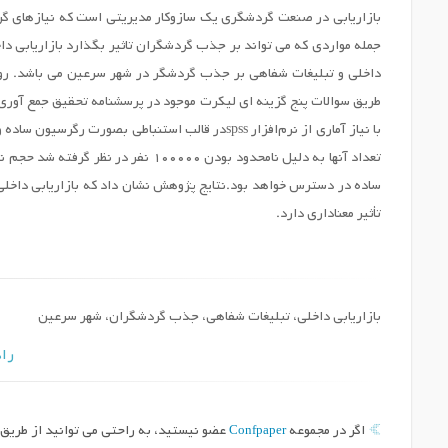
بازاریابی در صنعت گردشگری یک سازوکار مدیریتی است که نیازهای گردش
بررسی تأثیر حاکمیت شرکتی بر تاخیر
جمله مواردی که می تواند بر جذب گردشگران تاثیر بگذارد بازاریابی داخ
گزارش حسابرس
داخلی و تبلیغات شفاهی بر جذب گردشگر در شهر سرعین می باشد. رو
تاریخ برگزاری ::
1403/02/08
طریق سوالات پنج گزینه ای لیکرت موجود در پرسشنامه تحقیق جمع آور
بررسی تاثیر شیوع ویروس
با نياز آماري از نرم‌افزار spssدر قالب استنباطي
کرونا(COVID_19 بر سیستم آموزشی از
راه دور در ایران)
تاریخ برگزاری ::
1403/02/08
ساده در دسترس خواهد بود.نتایج پژوهش نشان داد که بازاریابی داخل
تأثیر معناداری دارد.
تاثیر مکانیسم‌های حاکمیت شرکتی بر
ساختار سرمایه باتوجه به نقش هزینه‌های
حقوق صاحبان سهام
تاریخ برگزاری ::
1403/02/08
بازاریابی داخلی، تبلیغات شفاهی، جذب گردشگران، شهر سرعین
راه
Confpaper
اگر در مجموعه
عضو نیستید، به راحتی می توانید از طریق د