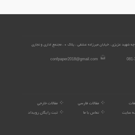
همدان، محله میرزاده عشقی ، کوچه شهید عزیزی ، خیابان میرزاده عشقی ، پلاک 0 ، مجتمع اداری و تجاری
confpaper2018@gmail.com
081-
غات
مقالات فارسی
مقالات خارجی
ه سایت
تماس با ما
ثبت رایگان رویداد