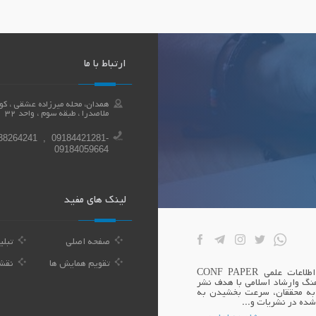
ارتباط با ما
ملاصدرا ، طبقه سوم ، واحد 32
38264241 , 09184421281-
09184059664
لینک های مفید
صفحه اصلی
تبلی
تقویم همایش ها
نقش
بنیان همایش اندیشه سازان توسعه بوعلی صاحب امتیاز پایگاه اطلاعات علمی CONF PAPER
نگ وارشاد اسلامی با هدف نشر
 به محققان، سرعت بخشیدن به
شده در نشریات و...