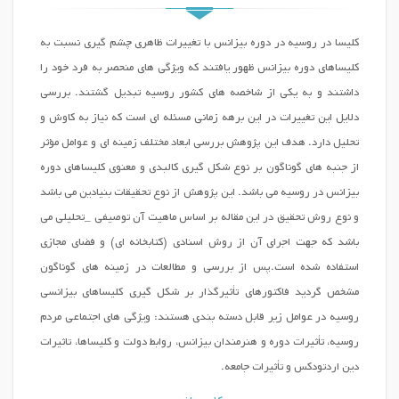
کلیسا در روسیه در دوره بیزانس با تغییرات ظاهری چشم گیری نسبت به
کلیساهای دوره بیزانس ظهور یافتند که ویژگی های منحصر به فرد خود را
داشتند و به یکی از شاخصه های کشور روسیه تبدیل گشتند. بررسی
دلایل این تغییرات در این برهه زمانی مسئله ای است که نیاز به کاوش و
تحلیل دارد. هدف این پژوهش بررسی ابعاد مختلف زمینه ای و عوامل مؤثر
از جنبه های گوناگون بر نوع شکل گیری کالبدی و معنوی کلیساهای دوره
بیزانس در روسیه می باشد. این پژوهش از نوع تحقیقات بنیادین می باشد
و نوع روش تحقیق در این مقاله بر اساس ماهیت آن توصیفی _تحلیلی می
باشد که جهت اجراي آن از روش اسنادی (کتابخانه اي) و فضاي مجازي
استفاده شده است.پس از بررسی و مطالعات در زمینه های گوناگون
مشخص گردید فاکتورهای تأثیرگذار بر شکل گیری کلیساهای بیزانسی
روسیه در عوامل زیر قابل دسته بندی هستند: ویژگی های اجتماعی مردم
روسیه، تأثیرات دوره و هنرمندان بیزانس، روابط دولت و کلیساها، تاثیرات
دین اردتودکس و تأثیرات جامعه.