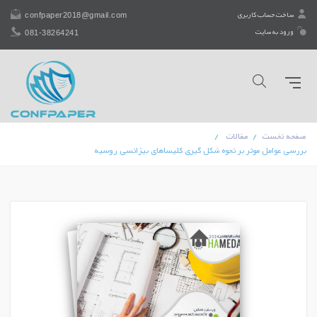
confpaper2018@gmail.com
ساخت حساب کاربری
081-38264241
ورود به سایت
صفحه نخست
مقالات
بررسی عوامل موثر بر نحوه شکل گیری کلیساهای بیزانسی روسیه