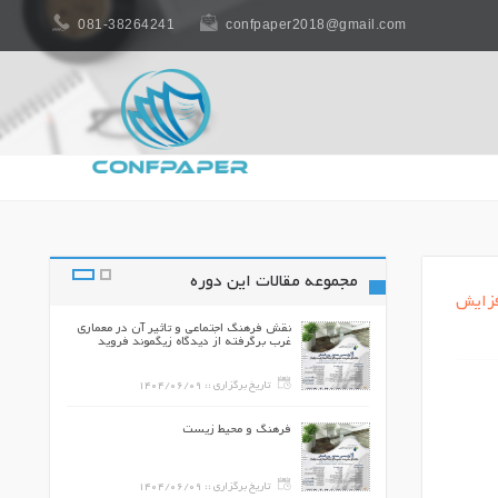
081-38264241
confpaper2018@gmail.com
مجموعه مقالات این دوره
فزایش
زی ارگ قدیم بم
نقش فرهنگ اجتماعی و تاثیر آن در معماری
غرب برگرفته از دیدگاه زیگموند فروید
140
تاریخ برگزاری ::
1404/06/09
بم
فرهنگ و محیط زیست
140
تاریخ برگزاری ::
1404/06/09