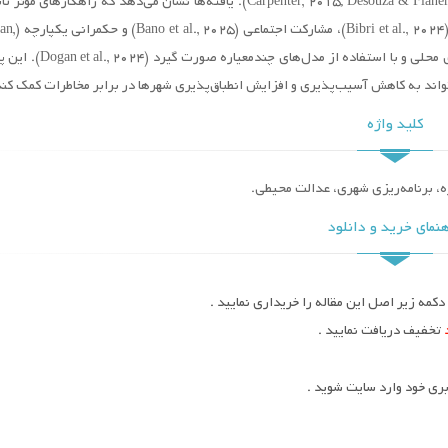
ابعاد اکولوژیکی، زیرساختی، اجتماعی و نهادی شناسایی شدند (Carpenter, 2015; Desouza & Flanery, 2013). یافته‌ها نشان می‌دهد که راهک
نیازمند تلفیق فناوری‌های نوین مانند هوش مص
2025) هستند. همچنین، اولویت‌بندی راهکارها باید مبتنی بر ویژگی‌های محلی و با
‌تواند به کاهش آسیب‌پذیری و افزایش انطباق‌پذیری شهرها در برابر مخاطرات کمک کند
کلید واژه
، برنامه‌ریزی شهری، عدالت محیطی.
نمای خرید و دانلود
کمه زیر اصل این مقاله را خریداری نمایید .
تخفیف دریافت نمایید .
ری خود وارد سایت شوید .