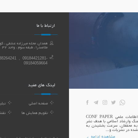
ارتباط با ما
ملاصدرا ، طبقه سوم ، واحد 32
38264241 , 09184421281-
09184059664
لینک های مفید
صفحه اصلی
تبلی
تقویم همایش ها
نقش
بنیان همایش اندیشه سازان توسعه بوعلی صاحب امتیاز پایگاه اطلاعات علمی CONF PAPER
نگ وارشاد اسلامی با هدف نشر
 به محققان، سرعت بخشیدن به
شده در نشریات و...
مشاهده ادامه