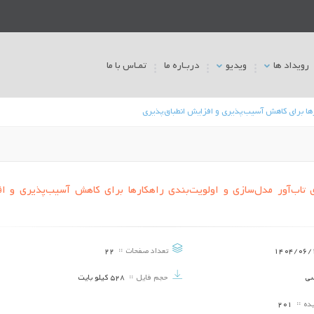
رویداد ها
ویدیو
دربـاره ما
تمـاس با ما
رها برای کاهش آسیب‌پذیری و افزایش انطباق‌پذیری
ی تاب‌آور مدل‌سازی و اولویت‌بندی راهکارها برای کاهش آسیب‌پذیری و ا
نقش فرهنگ اجتماعی و تاثیر آن در معماری
نگاهی به معماری و شهرسا
غرب برگرفته از دیدگاه زیگموند فروید
تاریخ برگزاری ::
1404/06/09
تاریخ برگزاری ::
4/06/09
1404/06/
تعداد صفحات
22
فرهنگ و محیط زیست
میراث ناملموس شهرستان 
سی
حجم فایل
528 کیلو بایت
یده
201
تاریخ برگزاری ::
1404/06/09
تاریخ برگزاری ::
4/06/09