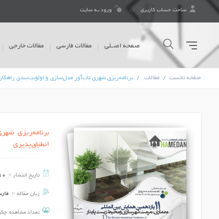
ساخت حساب کاربری
ورود به سایت
صفحه اصـلی
مقالات فارسی
مقالات خارجی
صفحه نخست
مقالات
برنامه‌ریزی شهری تاب‌آور مدل‌سازی و اولویت‌بندی راهکا
برنامه‌ریزی شهر
انطباق‌پذیری
نگاهی به معماری و شهرسازی ارگ قدیم بم
تاریخ برگزاری ::
1404/06/09
تاریخ انتشار
10
میراث ناملموس شهرستان بم
زبان مقاله
فار
تعداد مشاهده چک
تاریخ برگزاری ::
1404/06/09