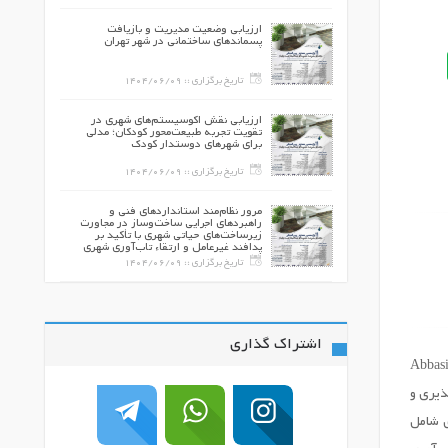
 توزیع فضای سبز
ارزیابی وضعیت مدیریت و بازیافت
سه تطبیقی مناطق
پسماندهای ساختمانی در شهر تهران
ن تبریز
140
تاریخ برگزاری ::
1404/06/09
بر افزایش
ارزیابی نقش اکوسیستم‌های شهری در
سرزندگی با رویکرد طراحی فضاهای 24
تقویت تجربه طبیعت‌محور کودکان؛ مدلی
طرقبه )
برای شهرهای دوستدار کودک
140
تاریخ برگزاری ::
1404/06/09
ونشست زمین جهت
مرور نظام‌مند استانداردهای فنی و
تانی
راهبردهای اجرایی ساخت‌وساز در مجاورت
زیرساخت‌های حیاتی شهری با تأکید بر
پدافند غیرعامل و ارتقاء تاب‌آوری شهری
140
تاریخ برگزاری ::
1404/06/09
اشتراک گذاری
وان کانون‌های اصلی فعالیت‌های انسانی، با چالش‌های فزاینده‌ای ناشی از تغییرات اقلیمی، رشد سریع جمعیت و توسعه ناپایدار مواجه هستند (Abbasi,
پذیری و
 کلیدی تاب‌آوری شهری شامل