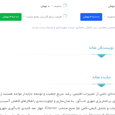
تومان
تخفیف
0
تومان
ارزیابی وضعیت مدیریت و بازیافت
واکاوی نابرابری فضایی در
پسماندهای ساختمانی در شهر تهران
شهری در شهر تبریز؛ مقای
ثروتمند نشین و فقیر نشی
تخفیف:
49,000
تومان
قیمت برای کاربران عضو سایت:
39,200
تومان
تاریخ برگزاری ::
1404/06/09
تاریخ برگزاری ::
4/06/09
دهمین همایش بین المللی معماری، مرمت شهرسازی و محیط زیست پایدار
ارزیابی نقش اکوسیستم‌های شهری در
نقش فضاهای شبانه شهری 
تقویت تجربه طبیعت‌محور کودکان؛ مدلی
برای شهرهای دوستدار کودک
ساعته ( نمونه موردی شهر 
تاریخ برگزاری ::
1404/06/09
تاریخ برگزاری ::
4/06/09
نویسندگان مقاله
مرور نظام‌مند استانداردهای فنی و
راهکارهای مقابله با فر
راهبردهای اجرایی ساخت‌وساز در مجاورت
جلوگیری از تخریب آثار باس
زیرساخت‌های حیاتی شهری با تأکید بر
پدافند غیرعامل و ارتقاء تاب‌آوری شهری
تاریخ برگزاری ::
1404/06/09
تاریخ برگزاری ::
4/06/09
چکیده مقاله
شهرها به عن
ارچوبی جامع برای برنامه‌ریزی شهری تاب‌آور، به مدل‌سازی و اولویت‌بندی راهکارهای کاهش آسیب‌
افزایش انطباق‌پذیری شهری می‌پردازد. با استفاده از مرور نظام‌مند ادبیات و تحلیل کیفی-کمی ۵۸ منبع منتخب Elsevier، چهار بعد