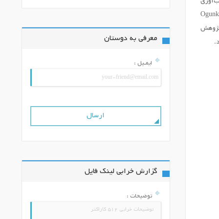
ارهای موثر تاب‌آوری
نوعی و یادگیری ماشین (Bibri et al., 2024)، مشارکت اجتماعی (Bano et al., 2025) و حکمرانی یکپارچه (Ogunkan,
 استفاده از مدل‌های چندمعیاره صورت گیرد (Dogan et al., 2024). این پژوهش
معرفی به دوستان
.
ایمـیل :
گزارش خرابی لینک فایل
توضیحات :