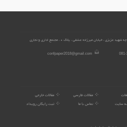
همدان، محله میرزاده عشقی ، کوچه شهید عزیزی ، خیابان میرزاده عشقی ، پلاک 0 ، مجتمع اداری و تجاری
confpaper2018@gmail.com
081-
غات
مقالات فارسی
مقالات خارجی
ه سایت
تماس با ما
ثبت رایگان رویداد