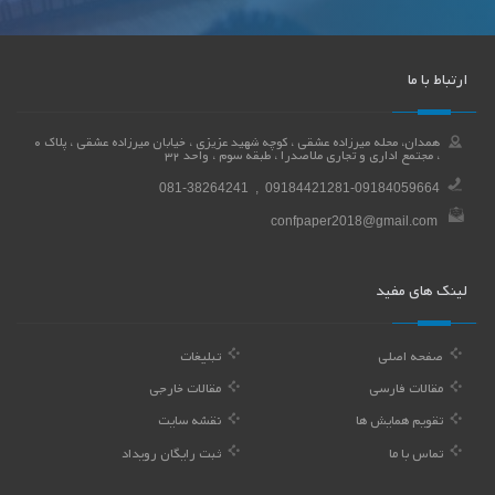
ارتباط با ما
همدان، محله میرزاده عشقی ، کوچه شهید عزیزی ، خیابان میرزاده عشقی ، پلاک 0
، مجتمع اداری و تجاری ملاصدرا ، طبقه سوم ، واحد 32
081-38264241 , 09184421281-09184059664
confpaper2018@gmail.com
لینک های مفید
صفحه اصلی
تبلیغات
مقالات فارسی
مقالات خارجی
تقویم همایش ها
نقشه سایت
تماس با ما
ثبت رایگان رویداد