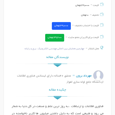
قیمت
49,000
تومان
تخفیف
0
تومان
قیمت با احتساب تخفیف:
49,000
تومان
قیمت برای کاربران عضو سایت:
39,200
تومان
محل انتشار
چهارمین همایش بین المللی مهندسی الکترونیک ، برق و رایانه
نویسندگان مقاله
مهرداد برون
محقق 42ساله دارای لیسانس فناوری اطلاعات
ازدانشگاه جامع لوله سازی اهواز
چکیده مقاله
فناوری اطلاعات و ارتباطات ، به روز ترین علم و صنعت در کل دنیا به شمار
می رود و طبیعی است که به دلیل داشتن میلیون ها کاربر ناخواسته در