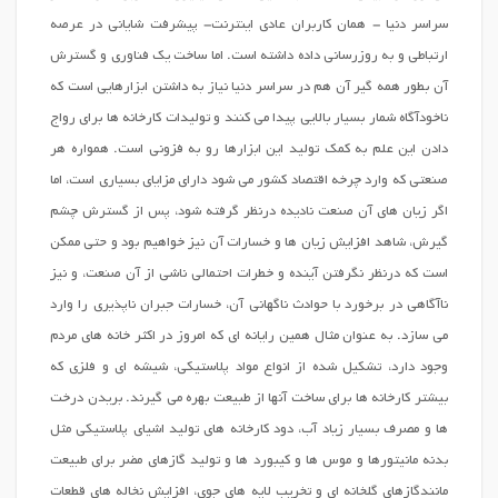
سراسر دنیا - همان کاربران عادی اینترنت- پیشرفت شایانی در عرصه
ارتباطی و به روزرسانی داده داشته است. اما ساخت یک فناوری و گسترش
آن بطور همه گیر آن هم در سراسر دنیا نیاز به داشتن ابزارهایی است که
ناخودآگاه شمار بسیار بالایی پیدا می کنند و تولیدات کارخانه ها برای رواج
دادن این علم به کمک تولید این ابزارها رو به فزونی است. همواره هر
صنعتی که وارد چرخه اقتصاد کشور می شود دارای مزایای بسیاری است، اما
اگر زیان های آن صنعت نادیده درنظر گرفته شود، پس از گسترش چشم
گیرش، شاهد افزایش زیان ها و خسارات آن نیز خواهیم بود و حتی ممکن
است که درنظر نگرفتن آینده و خطرات احتمالی ناشی از آن صنعت، و نیز
ناآگاهی در برخورد با حوادث ناگهانی آن، خسارات جبران ناپذیری را وارد
می سازد. به عنوان مثال همین رایانه ای که امروز در اکثر خانه های مردم
وجود دارد، تشکیل شده از انواع مواد پلاستیکی، شیشه ای و فلزی که
بیشتر کارخانه ها برای ساخت آنها از طبیعت بهره می گیرند. بریدن درخت
ها و مصرف بسیار زیاد آب، دود کارخانه های تولید اشیای پلاستیکی مثل
بدنه مانیتورها و موس ها و کیبورد ها و تولید گازهای مضر برای طبیعت
مانندگازهای گلخانه ای و تخریب لایه های جوی، افزایش نخاله های قطعات