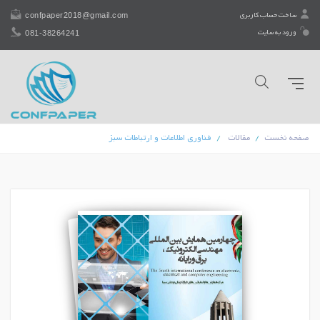
confpaper2018@gmail.com
ساخت حساب کاربری
081-38264241
ورود به سایت
صفحه نخست
مقالات
فناوری اطلاعات و ارتباطات سبز