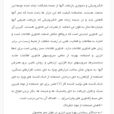
الکترونیکی و دشواری بازیافت آنها از عمده مشکلات ایجاد شده توسط این
صنعت هستند. متاسفانه کیفیت کم این ابزار ها باعث شده که عمر آنها
کاهش یابد و در نتیجه زباله های الکترونیکی که بازیافت طبیعی آنها
میلیاردها سال به طول می انجامد، از مضرات این فناوری هستند. گیرین آی
تی، فناوری جدیدی است که درواقع مکمل صنعت فناوری اطلاعات است و
اشاره به مطالعات و فعالیت هایی در زمینه حفاظت از محیط زیست در برابر
زیان های فناوری اطلاعات دارد. فناوری اطلاعات سبز روشی است برای حفظ
انرژی و استفاده بهینه از تمامی سرویسهای فناوری اطلاعات مانند
دیتاسنترها, سرویسهای نرم افزاری, ارتباطی و روش تامین برق مصرفی
آنها. به عنوان مثال ساخت ابزارهای ویژه به جای سخت افزارهای سنگین،
استفاده از گیاهان به جای درختان، استفاده از خنک کننده های ویژه به جای
خنک کننده های تولید کننده گاز CO مضر برای جو، استفاده از مواد فیبری
سبک و قابل بازیافت به جای پلاستیک ها و شیشه ها، بکار بردن امواج به
جای سیم (فناوری های وایرلس)و..... اهداف آن به این ترتیب است:
• کاهش استفاده از مواد خطرناک
• به حداکثر رساندن بهره وری انرژی در طول عمر محصول