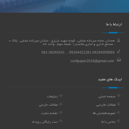
ارتباط با ما
همدان، محله میرزاده عشقی ، کوچه شهید عزیزی ، خیابان میرزاده عشقی ، پلاک 0
، مجتمع اداری و تجاری ملاصدرا ، طبقه سوم ، واحد 32
081-38264241 , 09184421281-09184059664
confpaper2018@gmail.com
لینک های مفید
صفحه اصلی
تبلیغات
مقالات فارسی
مقالات خارجی
تقویم همایش ها
نقشه سایت
تماس با ما
ثبت رایگان رویداد