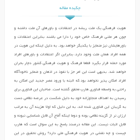
چکیده مقاله
هویت فرهنگی یک ملت ریشه در اعتقادات و باورهای آن ملت داشته و
چون هر ملتی فرهنگ خاص خود را دارا می باشند بنابراین اعتقادات و
باورهایشان نیز متمایز با یکدیگر خواهد بود. به دلیل اینکه این هویت در
همه افراد همان ملت وجود دارد، بنابراین اگر اعتقادات و باورهای افراد
مورد حمله قرار بگیرد قطعا فرهنگ و هویت فرهنگی کشور دچار بحران
خواهد شد. بدیهی است این امر جز با نفوذ در اذهان و ضمایر ناخودآگاه
افراد امکان پذیر نخواهد بود که البته با ورود عصر جدید این امکان به
راحتی به واسطه فناوری هارپ محقق گشته است. صاحبان این فناوری برای
رسیدن به اهداف متجاوزانه خود به دلیل شکست در عرصه نظامی دست
به گریبان این فناوری شده اند، به این دلیل که اولا هزینه آن به مراتب
ارزان تر از گزینه نظامی بوده و دوما اینکه آماج آن قابل شناسایی نبوده و
قابل اثبات نیست. این مقاله درصدد پاسخ به این سوال است که هارپ
چیست و چه نقشی در هویت فرهنگی ملی دارد؟ روش تحقیق در این