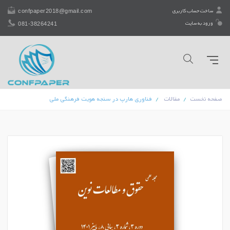
confpaper2018@gmail.com
ساخت حساب کاربری
081-38264241
ورود به سایت
صفحه نخست
مقالات
فناوری هارپ در سنجه هویت فرهنگی ملی