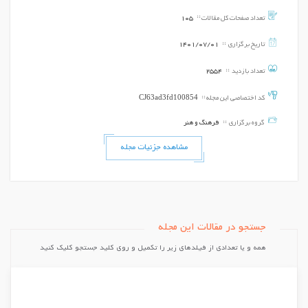
تعداد صفحات کل مقالات
105
تاریخ برگزاری
1401/07/01
تعداد بازدید
2554
CJ63ad3fd100854
کد اختصاصی این مجله
گروه برگزاری
فرهنگ و هنر
مشاهده جزئیات مجله
جستجو در مقالات این مجله
همه و یا تعدادی از فیلدهای زیر را تكمیل و روی کلید جستجو کلیک کنید