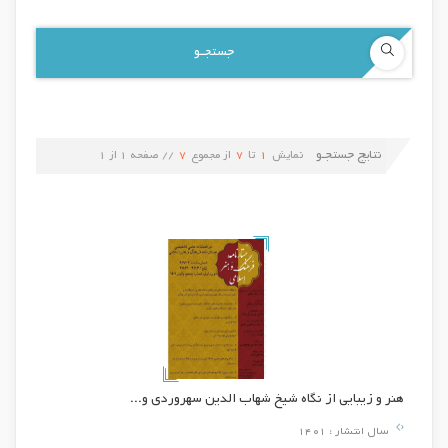
نتایج جستجـو
نمایش
1
تا
7
از مجموع
7
// صفحه
1
از
1
هنر و زیبایی از نگاه شیخ شهاب الدین سهروردی و...
سال انتشار :
1401