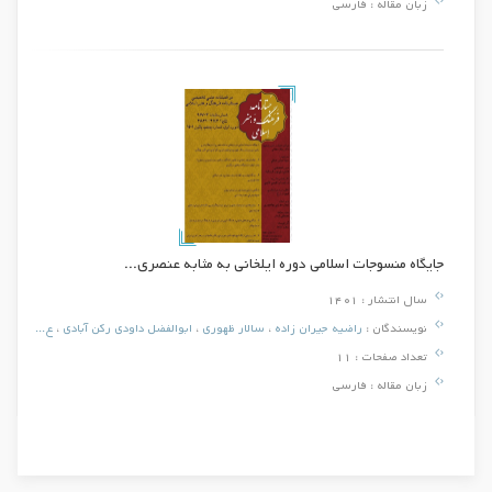
زبان مقاله :
فارسی
جایگاه منسوجات اسلامی دوره ایلخانی به مثابه عنصری...
سال انتشار :
1401
نویسندگان :
راضیه جیران زاده
،
سالار ظهوری
،
ابوالفضل داودی رکن آبادی
،
ع...
تعداد صفحات :
11
زبان مقاله :
فارسی