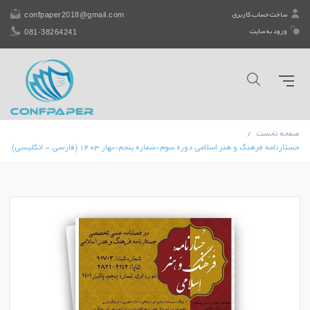
confpaper2018@gmail.com
ساخت حساب کاربری
081-38264241
ورود به سایت
صفحه نخست
جستارنامه فرهنگ و هنر اسلامی دوره سوم-شماره پنجم-بهار 1403 (فارسی - انگلیسی)