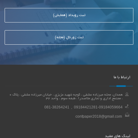
ثبت رویداد (همایش)
ثبت ژورنال (مجله)
ارتباط با ما
همدان، محله میرزاده عشقی ، کوچه شهید عزیزی ، خیابان میرزاده عشقی ، پلاک 0
، مجتمع اداری و تجاری ملاصدرا ، طبقه سوم ، واحد 32
081-38264241 , 09184421281-09184059664
confpaper2018@gmail.com
لینک های مفید