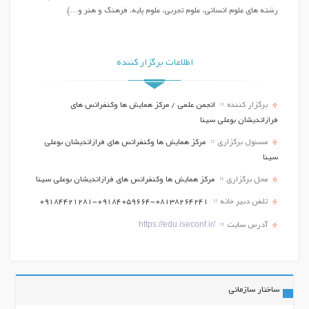
رشته های علوم انسانی، علوم تجربی، علوم پایه، فرهنگ و هنر و…)
اطلاعات برگزار کننده
برگزار کننده
انجمن علمی / مرکز همایش ها وکنفرانس های
فرازاندیشان بوعلی سینا
مسئول برگزاری
مرکز همایش ها وکنفرانس های فرازاندیشان بوعلی
سینا
محل برگزاری
مرکز همایش ها وکنفرانس های فرازاندیشان بوعلی سینا
تلفن دبیر خانه
09184421281-09184059664-08138264241
https://edu.iseconf.ir/
آدرس سایت
ساختار سازمانی