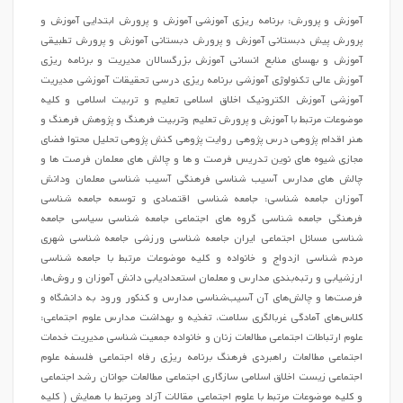
آموزش و پرورش: برنامه ریزی آموزشی آموزش و پرورش ابتدایی آموزش و
پرورش پیش دبستانی آموزش و پرورش دبستانی آموزش و پرورش تطبیقی
آموزش و بهسای منابع انسانی آموزش بزرگسالان مدیریت و برنامه ریزی
آموزش عالی تکنولوژی آموزشی برنامه ریزی درسی تحقیقات آموزشی مدیریت
آموزشی آموزش الکترونیک اخلاق اسلامی تعلیم و تربیت اسلامی و کلیه
موضوعات مرتبط با آموزش و پرورش تعلیم وتربیت فرهنگ و پژوهش فرهنگ و
هنر اقدام پژوهی درس پژوهی روایت پژوهی کنش پژوهی تحلیل محتوا فضای
مجازی شیوه های نوین تدریس فرصت و ها و چالش های معلمان فرصت ها و
چالش های مدارس آسیب شناسی فرهنگی آسیب شناسی معلمان ودانش
آموزان جامعه شناسی: جامعه شناسی اقتصادی و توسعه جامعه شناسی
فرهنگی جامعه شناسی گروه های اجتماعی جامعه شناسی سیاسی جامعه
شناسی مسائل اجتماعی ایران جامعه شناسی ورزشی جامعه شناسی شهری
مردم شناسی ازدواج و خانواده و کلیه موضوعات مرتبط با جامعه شناسی
ارزشیابی و رتبه‌بندی مدارس و معلمان استعدادیابی دانش آموزان و روش‌ها،
فرصت‌ها و چالش‌های آن آسیب‌شناسی مدارس و کنکور ورود به دانشگاه و
کلاس‌های آمادگی غربالگری سلامت، تغذیه و بهداشت مدارس علوم اجتماعی:
علوم ارتباطات اجتماعی مطالعات زنان و خانواده جمعیت شناسی مدیریت خدمات
اجتماعی مطالعات راهبردی فرهنگ برنامه ریزی رفاه اجتماعی فلسفه علوم
اجتماعی زیست اخلاق اسلامی سازگاری اجتماعی مطالعات جوانان رشد اجتماعی
و کلیه موضوعات مرتبط با علوم اجتماعی مقالات آزاد ومرتبط با همایش ( کلیه