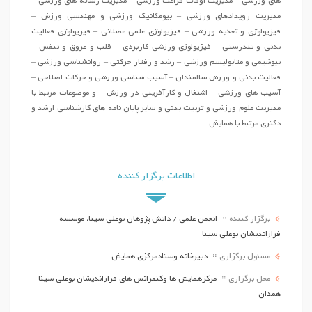
های وزرشی – مدیریت اوقات فراغت ورزشی – مدیریت رسانه های ورزشی –
مدیریت رویدادهای ورزشی – بیومکانیک ورزشی و مهندسی ورزش –
فیزیولوژی و تغذیه ورزشی – فیزیولوژی علمی عضلانی – فیزیولوژی فعالیت
بدنی و تندرستی – فیزیولوژی ورزشی کاربردی – قلب و عروق و تنفس –
بیوشیمی و متابولیسم ورزشی – رشد و رفتار حرکتی – روانشناسی ورزشی –
فعالیت بدنی و ورزش سالمندان – آسیب شناسی ورزشی و حرکات اصلاحی –
آسیب های ورزشی – اشتغال و کارآفرینی در ورزش – و موضوعات مرتبط با
مدیریت علوم ورزشی و تربیت بدنی و سایر پایان نامه های کارشناسی ارشد و
دکتری مرتبط با همایش
اطلاعات برگزار کننده
برگزار کننده
انجمن علمی / دانش پژوهان بوعلی سینا، موسسه
فرازاندیشان بوعلی سینا
مسئول برگزاری
دبیرخانه وستادمرکزی همایش
محل برگزاری
مرکزهمایش ها وکنفرانس های فرازاندیشان بوعلی سینا
همدان