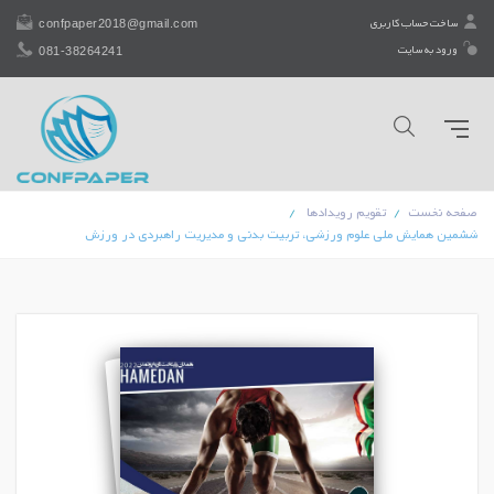
confpaper2018@gmail.com
ساخت حساب کاربری
081-38264241
ورود به سایت
صفحه نخست
تقویم رویدادها
ششمین همایش ملی علوم ورزشی، تربیت بدنی و مدیریت راهبردی در ورزش