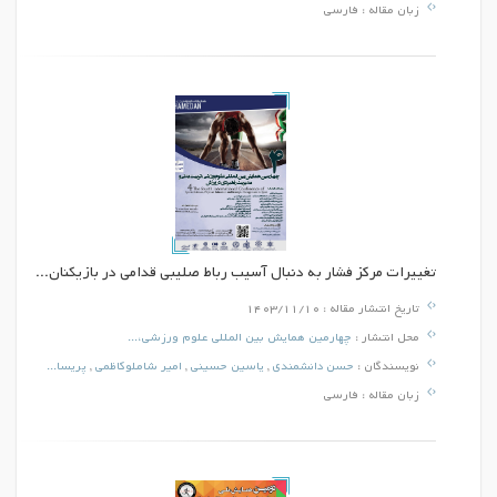
زبان مقاله :
فارسی
تغییرات مرکز فشار به دنبال آسیب رباط صلیبی قدامی در بازیکنان...
تاریخ انتشار مقاله :
1403/11/10
محل انتشار :
چهارمین همایش بین المللی علوم ورزشی،...
نویسندگان :
حسن دانشمندی
,
یاسین حسینی
,
امیر شاملوکاظمی
,
پریسا...
زبان مقاله :
فارسی