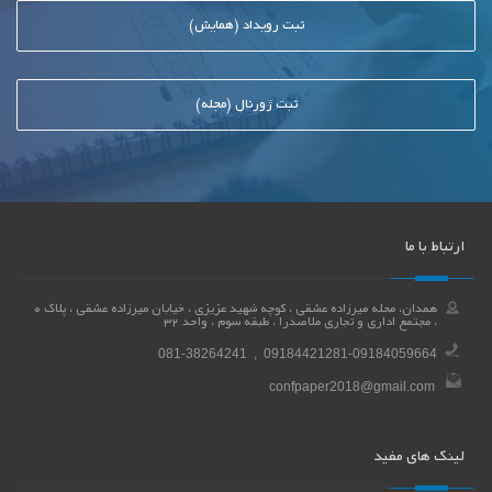
ثبت رویداد (همایش)
ثبت ژورنال (مجله)
ارتباط با ما
همدان، محله میرزاده عشقی ، کوچه شهید عزیزی ، خیابان میرزاده عشقی ، پلاک 0
، مجتمع اداری و تجاری ملاصدرا ، طبقه سوم ، واحد 32
081-38264241 , 09184421281-09184059664
confpaper2018@gmail.com
لینک های مفید