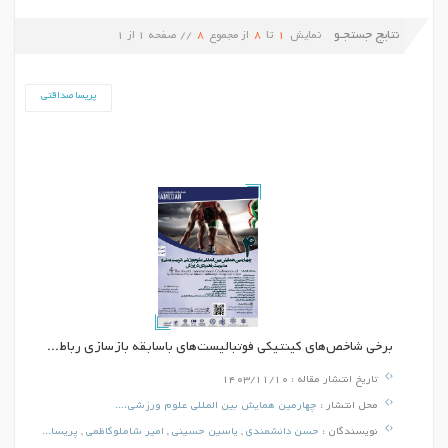
نتایج جستجـو
نمایش
1
تا
8
از مجموع
8
// صفحه
1
از
1
پریسا صداقتی
برخی شاخص‌های کینتیکی فوتبالیست‌های باسابقه بازسازی رباط...
تاریخ انتشار مقاله :
1403/11/10
محل انتشار :
چهارمین همایش بین المللی علوم ورزشی،...
نویسندگان :
حسن دانشمندی
,
یاسین حسینی
,
امیر شاملوکاظمی
,
پریسا...