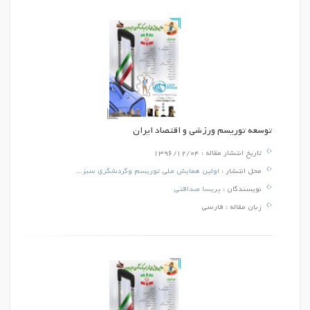
توسعه توریسم ورزشي و اقتصاد ایران
تاریخ انتشار مقاله :
1396/12/04
محل انتشار :
اولین همایش ملی توریسم وگردشگری سبز...
نویسندگان :
پریسا صداقتی
زبان مقاله :
فارسی