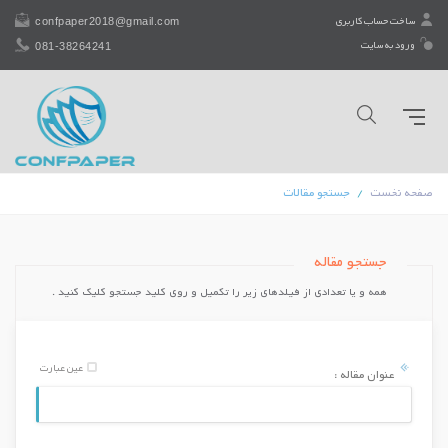
confpaper2018@gmail.com
ساخت حساب کاربری
081-38264241
ورود به سایت
صفحه نخست
جستجو مقالات
جستجو مقاله
همه و یا تعدادی از فیلدهای زیر را تكمیل و روی کلید جستجو کلیک کنید .
عین عبارت
عنوان مقاله :