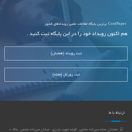
ConfPaper
برترین پایگاه اطلاعات علمی رویدادهای کشور
هم اکنون رویداد خود را در این پایگاه ثبت کنید .
ثبت رویداد (همایش)
ثبت ژورنال (مجله)
ارتباط با ما
همدان، محله میرزاده عشقی ، کوچه شهید عزیزی ، خیابان میرزاده عشقی ، پلاک 0