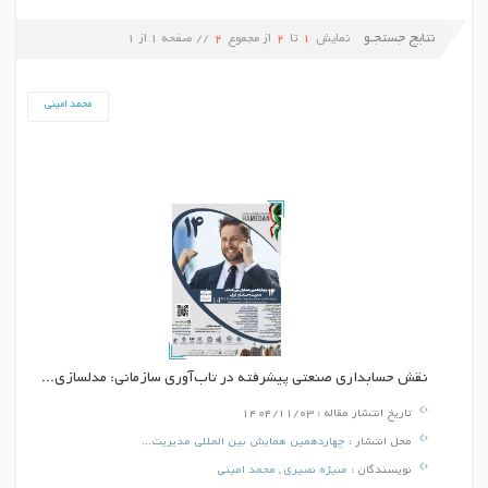
نتایج جستجـو
نمایش
1
تا
2
از مجموع
2
// صفحه
1
از
1
محمد امینی
نقش حسابداری صنعتی پیشرفته در تاب‌آوری سازمانی: مدلسازی...
تاریخ انتشار مقاله :
1404/11/03
محل انتشار :
چهاردهمین همایش بین المللی مدیریت...
نویسندگان :
منیژه نصیری
,
محمد امینی