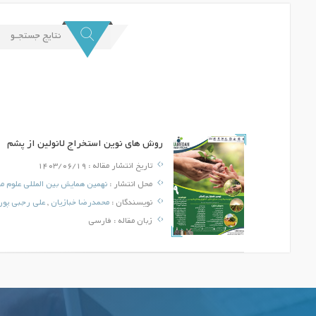
نتایج جستجـو
روش های نوین استخراج لانولین از پشم
تاریخ انتشار مقاله :
1403/06/19
محل انتشار :
نهمین همایش بین المللی علوم م
نویسندگان :
محمدرضا خبازیان
,
علی رجبی پور
زبان مقاله :
فارسی