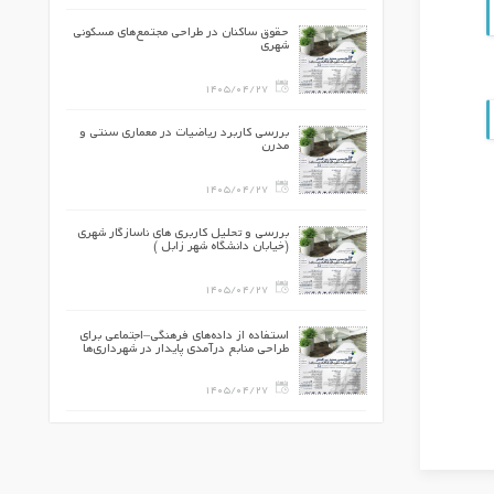
یگانی الکترونیکی
حقوق ساکنان در طراحی مجتمع‌های مسکونی
شهری
1405/04/27
ی تاب‌آور: تلفیق
بررسی کاربرد ریاضیات در معماری سنتی و
یک با
مدرن
هت مدیریت سیلاب
1405/04/27
خودرو با رویکرد
بررسی و تحلیل کاربری های ناسازگار شهری
آباد
(خیابان دانشگاه شهر زابل )
1405/04/27
 حرارتی
استفاده از داده‌های فرهنگی–اجتماعی برای
مبروترومیک ،اولگی
طراحی منابع درآمدی پایدار در شهرداری‌ها
1405/04/27