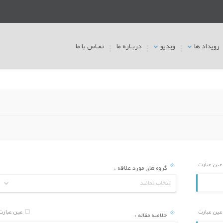
رویداد ها
ویدیو
دربـاره ما
تمـاس با ما
آمایش سرزمین،ارزیابی توان اکولوژیک و
آسیب‌شناسی فرایندهای ث
برنامه ریزي کاربري اراضی
و نقش بازرسی در پیشگیر
سوء‌جریان‌های حقوقی
ین عبارت
گروه های مورد علاقه :
1405/04/27
1405/04/27
انتخاب نمائید
رویکردهای نوین در طراحی معماری مرکز
آسیب‌شناسی حقوقی و مکان
بازتوانی و بازپروری زنان تحت خشونت خانگی
در پروژه‌های توسعه شبکه
با تاکید بر معماری شفابخش
ین عبارت
عین عبارت
خلاصه مقاله :
1405/04/27
1405/04/27