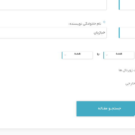
حقوق ساکنان در طراحی مجتمع‌های مسکونی
مقایسه بایگانی سنتی و با
شهری
در سازمان‌های فرهنگی
نام خانوادگی نویسنده:
1405/04/27
1405/04/27
بررسی کاربرد ریاضیات در معماری سنتی و
راهکارهای نوین در شهرساز
مدرن
سازه‌های هیدرولیکی کلاس
زیرساخت‌های آبی-سبز ج
شهری
1405/04/27
1405/04/27
همه
همه
تا
بررسی و تحلیل کاربری های ناسازگار شهری
طراحی مجموعه نمایشگاهی 
(خیابان دانشگاه شهر زابل )
انرژی های نو در شهر محمود
 ژورنال ها
1405/04/27
1405/04/27
خارجی
بررسي شاخص های آسایش
استفاده از داده‌های فرهنگی–اجتماعی برای
ساختمان( اوانز، ماهانی ،ا
طراحی منابع درآمدی پایدار در شهرداری‌ها
)در معماری شهر رشت
1405/04/25
1405/04/27