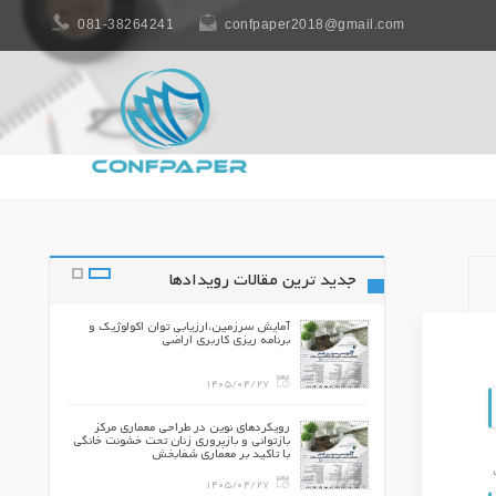
081-38264241
confpaper2018@gmail.com
جدید ترین مقالات رویدادها
بتی در شهرداری
آمایش سرزمین،ارزیابی توان اکولوژیک و
ی از
برنامه ریزي کاربري اراضی
1405/04/27
یِ تملکات اراضی
رویکردهای نوین در طراحی معماری مرکز
 حمل‌ونقل شهری
بازتوانی و بازپروری زنان تحت خشونت خانگی
با تاکید بر معماری شفابخش
1405/04/27