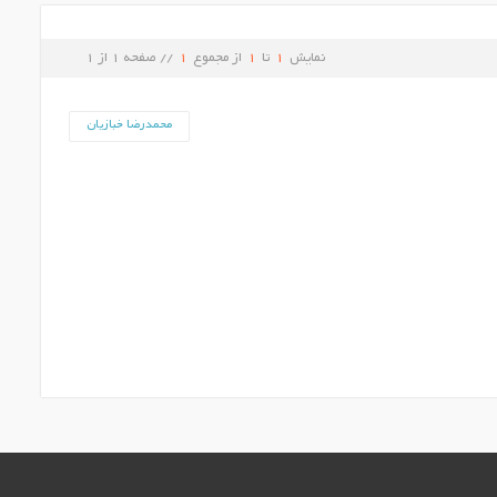
نمایش
1
تا
1
از مجموع
1
// صفحه
1
از
1
محمدرضا خبازیان